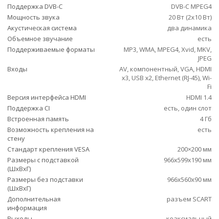
Поддержка DVB-C
DVB-C MPEG4
Мощность звука
20 Вт (2х10 Вт)
Акустическая система
два динамика
Объемное звучание
есть
Поддерживаемые форматы
MP3, WMA, MPEG4, Xvid, MKV,
JPEG
Входы
AV, компонентный, VGA, HDMI
x3, USB x2, Ethernet (RJ-45), Wi-
Fi
Версия интерфейса HDMI
HDMI 1.4
Поддержка CI
есть, один слот
Встроенная память
4 Гб
Возможность крепления на
есть
стену
Стандарт крепления VESA
200×200 мм
Размеры с подставкой
966x599x190 мм
(ШxВxГ)
Размеры без подставки
966x560x90 мм
(ШxВxГ)
Дополнительная
разъем SCART
информация
Выходы
коаксиальный