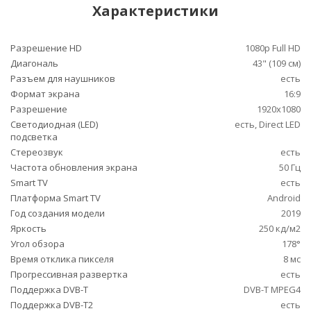
Характеристики
Разрешение HD
1080p Full HD
Диагональ
43" (109 см)
Разъем для наушников
есть
Формат экрана
16:9
Разрешение
1920x1080
Светодиодная (LED)
есть, Direct LED
подсветка
Стереозвук
есть
Частота обновления экрана
50 Гц
Smart TV
есть
Платформа Smart TV
Android
Год создания модели
2019
Яркость
250 кд/м2
Угол обзора
178°
Время отклика пикселя
8 мс
Прогрессивная развертка
есть
Поддержка DVB-T
DVB-T MPEG4
Поддержка DVB-T2
есть