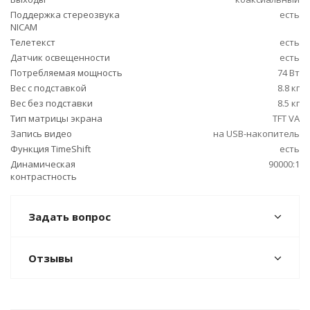
Поддержка стереозвука
есть
NICAM
Телетекст
есть
Датчик освещенности
есть
Потребляемая мощность
74 Вт
Вес с подставкой
8.8 кг
Вес без подставки
8.5 кг
Тип матрицы экрана
TFT VA
Запись видео
на USB-накопитель
Функция TimeShift
есть
Динамическая
90000:1
контрастность
Задать вопрос
Отзывы