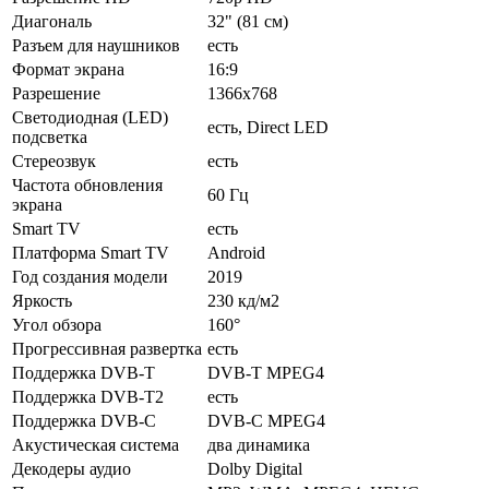
Диагональ
32" (81 см)
Разъем для наушников
есть
Формат экрана
16:9
Разрешение
1366x768
Светодиодная (LED)
есть, Direct LED
подсветка
Стереозвук
есть
Частота обновления
60 Гц
экрана
Smart TV
есть
Платформа Smart TV
Android
Год создания модели
2019
Яркость
230 кд/м2
Угол обзора
160°
Прогрессивная развертка
есть
Поддержка DVB-T
DVB-T MPEG4
Поддержка DVB-T2
есть
Поддержка DVB-C
DVB-C MPEG4
Акустическая система
два динамика
Декодеры аудио
Dolby Digital