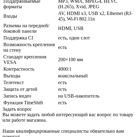
Поддерживаемые
MP3, WMA, MPEG4, HEVC
форматы
(H.265), Xvid, JPEG
AV, HDMI x3, USB x2, Ethernet (RJ-
Входы
45), Wi-Fi 802.11n
Разъемы на передней/
HDMI, USB
боковой панели
Поддержка CI
есть, один слот
Возможность крепления
есть
на стену
Стандарт крепления
200×100 мм
VESA
Контрастность
4000:1
Выходы
коаксиальный
Телетекст
есть
Защита от детей
есть
Запись видео
на USB-накопитель
Функция TimeShift
есть
Задать вопрос
Вы можете задать любой интересующий вас вопрос по товару
или работе магазина.
Наши квалифицированные специалисты обязательно вам
помогут.