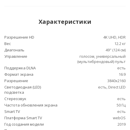
Характеристики
Разрешение HD
4K UHD, HDR
Вес
12.2 кг
Диагональ
49" (124 см)
Управление
голосом, универсальный
(мультибрендовый) пульт
Поддержка DLNA
есть
Формат экрана
16:9
Разрешение
3840x2160
Светодиодная (LED)
есть, Direct LED
подсветка
Стереозвук
есть
Частота обновления экрана
50 Гц
Smart TV
есть
Платформа Smart TV
webOS
Год создания модели
2019