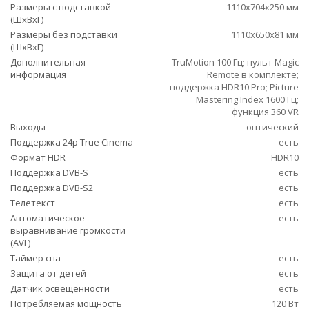
Размеры с подставкой
1110x704x250 мм
(ШxВxГ)
Размеры без подставки
1110x650x81 мм
(ШxВxГ)
Дополнительная
TruMotion 100 Гц; пульт Magic
информация
Remote в комплекте;
поддержка HDR10 Pro; Picture
Mastering Index 1600 Гц;
функция 360 VR
Выходы
оптический
Поддержка 24p True Cinema
есть
Формат HDR
HDR10
Поддержка DVB-S
есть
Поддержка DVB-S2
есть
Телетекст
есть
Автоматическое
есть
выравнивание громкости
(AVL)
Таймер сна
есть
Защита от детей
есть
Датчик освещенности
есть
Потребляемая мощность
120 Вт