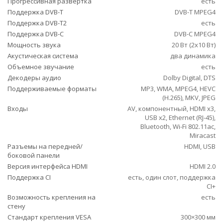
Прогрессивная развертка
есть
Поддержка DVB-T
DVB-T MPEG4
Поддержка DVB-T2
есть
Поддержка DVB-C
DVB-C MPEG4
Мощность звука
20 Вт (2х10 Вт)
Акустическая система
два динамика
Объемное звучание
есть
Декодеры аудио
Dolby Digital, DTS
Поддерживаемые форматы
MP3, WMA, MPEG4, HEVC
(H.265), MKV, JPEG
Входы
AV, компонентный, HDMI x3,
USB x2, Ethernet (RJ-45),
Bluetooth, Wi-Fi 802.11ac,
Miracast
Разъемы на передней/
HDMI, USB
боковой панели
Версия интерфейса HDMI
HDMI 2.0
Поддержка CI
есть, один слот, поддержка
CI+
Возможность крепления на
есть
стену
Стандарт крепления VESA
300×300 мм