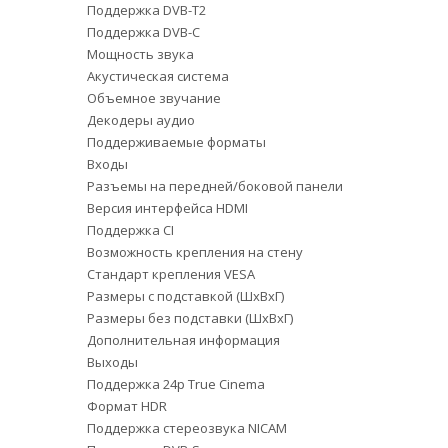
Поддержка DVB-T2
Поддержка DVB-C
Мощность звука
Акустическая система
Объемное звучание
Декодеры аудио
Поддерживаемые форматы
Входы
Разъемы на передней/боковой панели
Версия интерфейса HDMI
Поддержка CI
Возможность крепления на стену
Стандарт крепления VESA
Размеры с подставкой (ШxВxГ)
Размеры без подставки (ШxВxГ)
Дополнительная информация
Выходы
Поддержка 24p True Cinema
Формат HDR
Поддержка стереозвука NICAM