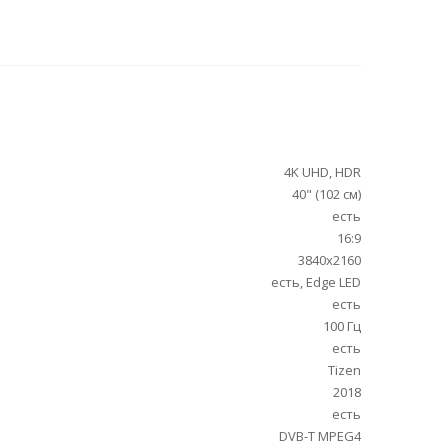
4K UHD, HDR
40" (102 см)
есть
16:9
3840x2160
есть, Edge LED
есть
100 Гц
есть
Tizen
2018
есть
DVB-T MPEG4