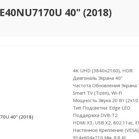
40NU7170U 40" (2018)
4K UHD (3840x2160), HDR
Диагональ Экрана 40"
Частота Обновления Экрана 
Smart TV (Tizen), Wi-Fi
Мощность Звука 20 Вт (2х10
Тип Подсветки: Edge LED
Поддержка DVB-T2
HDMI X3, USB X2, 802.11ac, Et
Настенное Крепление (VESA
914x604x210 Мм, 8.8 Кг