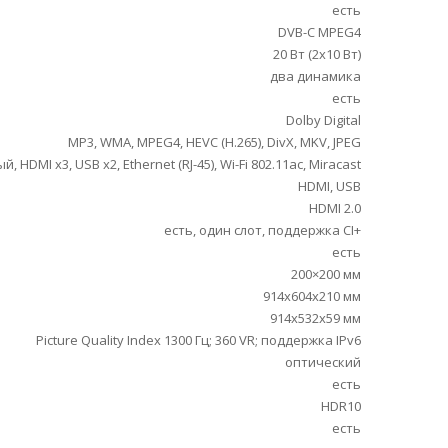
есть
DVB-C MPEG4
20 Вт (2х10 Вт)
два динамика
есть
Dolby Digital
MP3, WMA, MPEG4, HEVC (H.265), DivX, MKV, JPEG
 HDMI x3, USB x2, Ethernet (RJ-45), Wi-Fi 802.11ac, Miracast
HDMI, USB
HDMI 2.0
есть, один слот, поддержка CI+
есть
200×200 мм
914x604x210 мм
914x532x59 мм
Picture Quality Index 1300 Гц; 360 VR; поддержка IPv6
оптический
есть
HDR10
есть