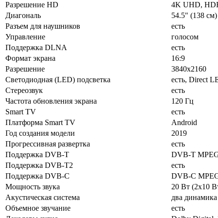
Разрешение HD
4K UHD, HD
Диагональ
54.5" (138 см)
Разъем для наушников
есть
Управление
голосом
Поддержка DLNA
есть
Формат экрана
16:9
Разрешение
3840x2160
Светодиодная (LED) подсветка
есть, Direct 
Стереозвук
есть
Частота обновления экрана
120 Гц
Smart TV
есть
Платформа Smart TV
Android
Год создания модели
2019
Прогрессивная развертка
есть
Поддержка DVB-T
DVB-T MPE
Поддержка DVB-T2
есть
Поддержка DVB-C
DVB-C MPE
Мощность звука
20 Вт (2x10 В
Акустическая система
два динамика
Объемное звучание
есть