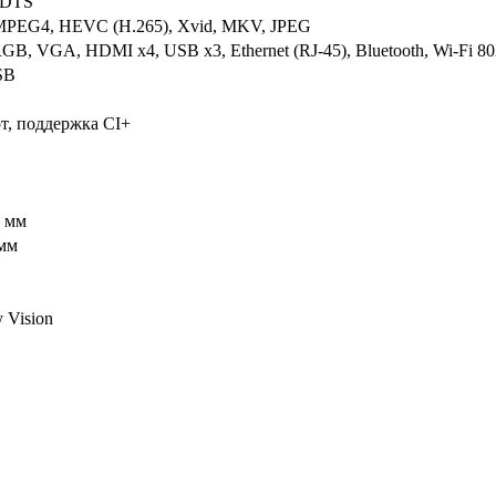
, DTS
PEG4, HEVC (H.265), Xvid, MKV, JPEG
B, VGA, HDMI x4, USB x3, Ethernet (RJ-45), Bluetooth, Wi-Fi 802
SB
от, поддержка CI+
 мм
мм
 Vision