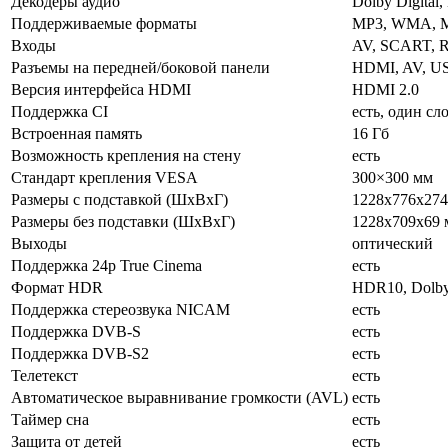
Декодеры аудио
Dolby Digital
Поддерживаемые форматы
MP3, WMA, M
Входы
AV, SCART, RG
Разъемы на передней/боковой панели
HDMI, AV, U
Версия интерфейса HDMI
HDMI 2.0
Поддержка CI
есть, один сл
Встроенная память
16 Гб
Возможность крепления на стену
есть
Стандарт крепления VESA
300×300 мм
Размеры с подставкой (ШxВxГ)
1228x776x274
Размеры без подставки (ШxВxГ)
1228x709x69 
Выходы
оптический
Поддержка 24p True Cinema
есть
Формат HDR
HDR10, Dolby
Поддержка стереозвука NICAM
есть
Поддержка DVB-S
есть
Поддержка DVB-S2
есть
Телетекст
есть
Автоматическое выравнивание громкости (AVL)
есть
Таймер сна
есть
Защита от детей
есть