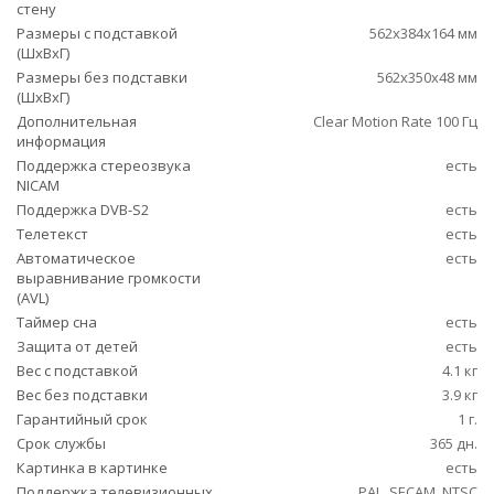
стену
Размеры с подставкой
562x384x164 мм
(ШxВxГ)
Размеры без подставки
562x350x48 мм
(ШxВxГ)
Дополнительная
Clear Motion Rate 100 Гц
информация
Поддержка стереозвука
есть
NICAM
Поддержка DVB-S2
есть
Телетекст
есть
Автоматическое
есть
выравнивание громкости
(AVL)
Таймер сна
есть
Защита от детей
есть
Вес с подставкой
4.1 кг
Вес без подставки
3.9 кг
Гарантийный срок
1 г.
Срок службы
365 дн.
Картинка в картинке
есть
Поддержка телевизионных
PAL, SECAM, NTSC