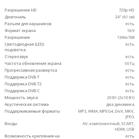
Разрешение HD
720p HD
Диагональ
24" (61 см)
Разъем для наушников
есть
Формат экрана
16:9
Разрешение
1366x768
Светодиодная (LED)
есть
подсветка
Стереозвук
есть
Частота обновления экрана
50 Гц
Прогрессивная развертка
есть
Поддержка DVB-T
есть
Поддержка DVB-T2
есть
Поддержка DVB-C
есть
Мощность звука
20 Вт (2x10 Вт)
Акустическая система
два динамика
Поддерживаемые форматы
MP3, WMA, MPEG4, DivX, MKV,
JPEG
Входы
AV, компонентный, SCART,
HDMI, USB
Возможность крепления на
есть