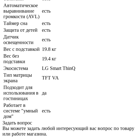
Автоматическое
выравнивание
есть
громкости (AVL)
Таймер сна
есть
Защита от детей
есть
Датчик
есть
освещенности
Вес с подставкой
19.8 кг
Вес без
19.4 кг
подставки
Экосистема
LG Smart ThinQ
Тип матрицы
TFT VA
экрана
Подходит для
использования в
да
гостиницах
Работает в
системе "умный
есть
дом"
Задать вопрос
Вы можете задать любой интересующий вас вопрос по товару
или работе магазина.