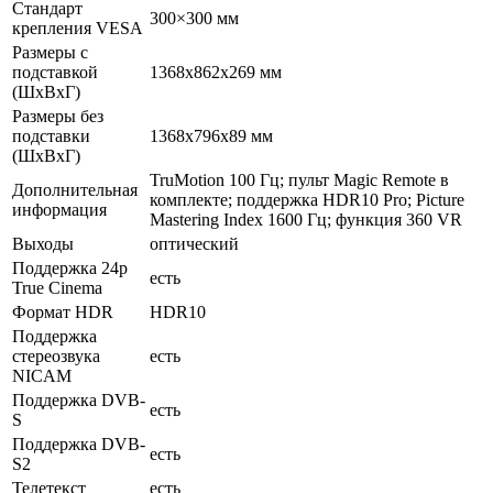
Стандарт
300×300 мм
крепления VESA
Размеры с
подставкой
1368x862x269 мм
(ШxВxГ)
Размеры без
подставки
1368x796x89 мм
(ШxВxГ)
TruMotion 100 Гц; пульт Magic Remote в
Дополнительная
комплекте; поддержка HDR10 Pro; Picture
информация
Mastering Index 1600 Гц; функция 360 VR
Выходы
оптический
Поддержка 24p
есть
True Cinema
Формат HDR
HDR10
Поддержка
стереозвука
есть
NICAM
Поддержка DVB-
есть
S
Поддержка DVB-
есть
S2
Телетекст
есть