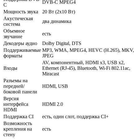
DVB-C MPEG4
C
Мощность звука
20 Вт (2х10 Вт)
Акустическая
два динамика
система
Объемное
есть
звучание
Декодеры аудио
Dolby Digital, DTS
Поддерживаемые
MP3, WMA, MPEG4, HEVC (H.265), MKV,
форматы
JPEG
AV, компонентный, HDMI x3, USB x2,
Входы
Ethernet (RJ-45), Bluetooth, Wi-Fi 802.11ac,
Miracast
Разъемы на
передней/
HDMI, USB
боковой панели
Версия
интерфейса
HDMI 2.0
HDMI
Поддержка CI
есть, один слот, поддержка CI+
Возможность
крепления на
есть
стену