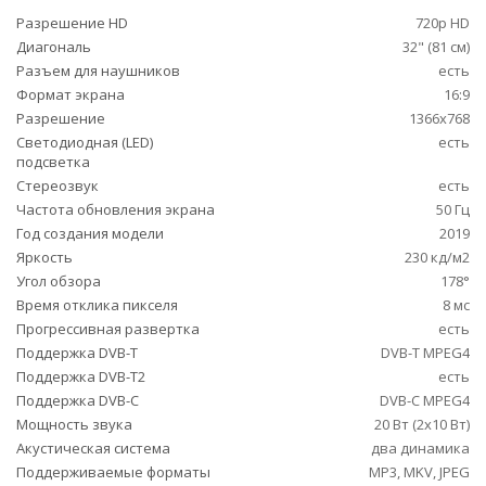
Разрешение HD
720p HD
Диагональ
32" (81 см)
Разъем для наушников
есть
Формат экрана
16:9
Разрешение
1366x768
Светодиодная (LED)
есть
подсветка
Стереозвук
есть
Частота обновления экрана
50 Гц
Год создания модели
2019
Яркость
230 кд/м2
Угол обзора
178°
Время отклика пикселя
8 мс
Прогрессивная развертка
есть
Поддержка DVB-T
DVB-T MPEG4
Поддержка DVB-T2
есть
Поддержка DVB-C
DVB-C MPEG4
Мощность звука
20 Вт (2х10 Вт)
Акустическая система
два динамика
Поддерживаемые форматы
MP3, MKV, JPEG