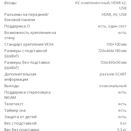
Входы
AV, компонентный, HDMI x2,
USB
Разъемы на передней/
HDMI, AV, USB
боковой панели
Поддержка CI
есть, один слот
Возможность крепления на
есть
стену
Стандарт крепления VESA
100×100 мм
Размеры с подставкой
726x464x180 мм
(ШxВxГ)
Размеры без подставки
726x430x90 мм
(ШxВxГ)
Дополнительная
разъем SCART
информация
Выходы
коаксиальный
Поддержка стереозвука
есть
NICAM
Телетекст
есть
Таймер сна
есть
Защита от детей
есть
Вес с подставкой
6 кг
Вес без подставки
5.3 кг