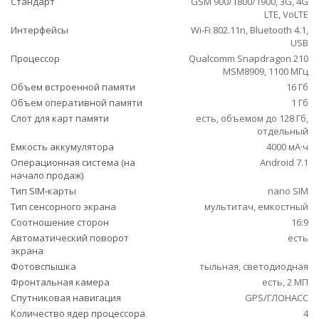
Стандарт
GSM 900/1800/1900, 3G, 4G
LTE, VoLTE
Интерфейсы
Wi-Fi 802.11n, Bluetooth 4.1,
USB
Процессор
Qualcomm Snapdragon 210
MSM8909, 1100 МГц
Объем встроенной памяти
16 Гб
Объем оперативной памяти
1 Гб
Слот для карт памяти
есть, объемом до 128 Гб,
отдельный
Емкость аккумулятора
4000 мА·ч
Операционная система (на
Android 7.1
начало продаж)
Тип SIM-карты
nano SIM
Тип сенсорного экрана
мультитач, емкостный
Соотношение сторон
16:9
Автоматический поворот
есть
экрана
Фотовспышка
тыльная, светодиодная
Фронтальная камера
есть, 2 МП
Спутниковая навигация
GPS/ГЛОНАСС
Количество ядер процессора
4