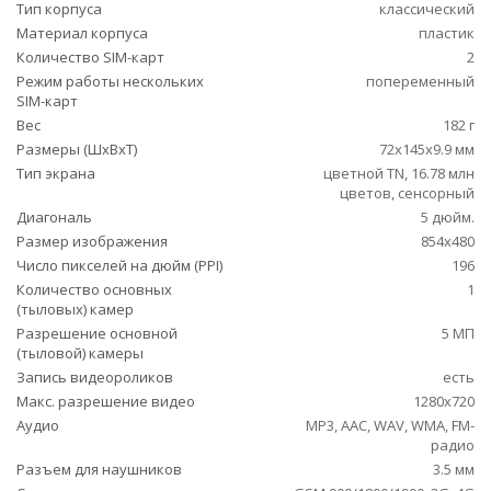
Тип корпуса
классический
Материал корпуса
пластик
Количество SIM-карт
2
Режим работы нескольких
попеременный
SIM-карт
Вес
182 г
Размеры (ШxВxТ)
72x145x9.9 мм
Тип экрана
цветной TN, 16.78 млн
цветов, сенсорный
Диагональ
5 дюйм.
Размер изображения
854x480
Число пикселей на дюйм (PPI)
196
Количество основных
1
(тыловых) камер
Разрешение основной
5 МП
(тыловой) камеры
Запись видеороликов
есть
Макс. разрешение видео
1280x720
Аудио
MP3, AAC, WAV, WMA, FM-
радио
Разъем для наушников
3.5 мм