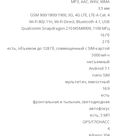
MP3, AAC, WAV, WMA
3.5 мм
GSM 900/1800/1900, 3G, 4G LTE, LTE-A Cat. 4
Wi-Fi 802.11n, Wi-Fi Direct, Bluetooth 4.1, USB
Qualcomm Snapdragon 210 MSM8909, 1100 МГц
16 Гб
2 Гб
есть, объемом до 128 Гб, совмещенный с SIM-картой
5000 мА·ч
несъемный
Android 7.1
nano SIM
мультитач, емкостный
16:9
есть
фронтальная и тыльная, светодиодная
автофокус
есть, 5 МП
GPS/ГЛОНАСС
4
Adreno 304