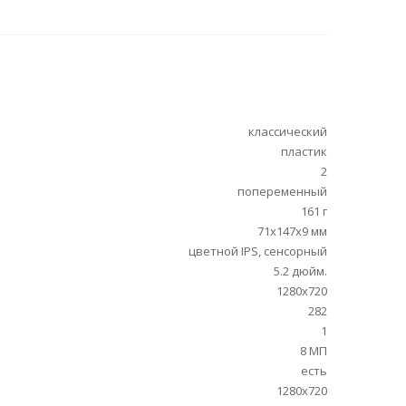
классический
пластик
2
попеременный
161 г
71x147x9 мм
цветной IPS, сенсорный
5.2 дюйм.
1280x720
282
1
8 МП
есть
1280x720