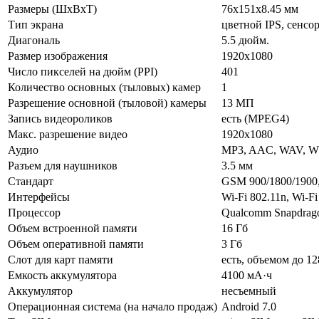
Размеры (ШxВxТ)
76x151x8.45 мм
Тип экрана
цветной IPS, сенсо
Диагональ
5.5 дюйм.
Размер изображения
1920x1080
Число пикселей на дюйм (PPI)
401
Количество основных (тыловых) камер
1
Разрешение основной (тыловой) камеры
13 МП
Запись видеороликов
есть (MPEG4)
Макс. разрешение видео
1920x1080
Аудио
MP3, AAC, WAV, W
Разъем для наушников
3.5 мм
Стандарт
GSM 900/1800/1900,
Интерфейсы
Wi-Fi 802.11n, Wi-Fi
Процессор
Qualcomm Snapdrag
Объем встроенной памяти
16 Гб
Объем оперативной памяти
3 Гб
Слот для карт памяти
есть, объемом до 1
Емкость аккумулятора
4100 мА·ч
Аккумулятор
несъемный
Операционная система (на начало продаж)
Android 7.0