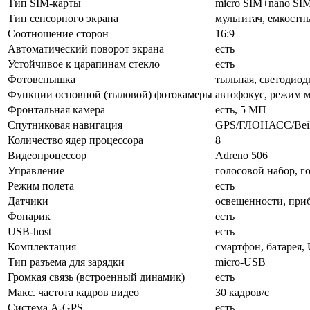
Тип SIM-карты
micro SIM+nano SI
Тип сенсорного экрана
мультитач, емкостн
Соотношение сторон
16:9
Автоматический поворот экрана
есть
Устойчивое к царапинам стекло
есть
Фотовспышка
тыльная, светодиод
Функции основной (тыловой) фотокамеры
автофокус, режим 
Фронтальная камера
есть, 5 МП
Спутниковая навигация
GPS/ГЛОНАСС/Bei
Количество ядер процессора
8
Видеопроцессор
Adreno 506
Управление
голосовой набор, г
Режим полета
есть
Датчики
освещенности, приб
Фонарик
есть
USB-host
есть
Комплектация
смартфон, батарея,
Тип разъема для зарядки
micro-USB
Громкая связь (встроенный динамик)
есть
Макс. частота кадров видео
30 кадров/с
Cистема A-GPS
есть