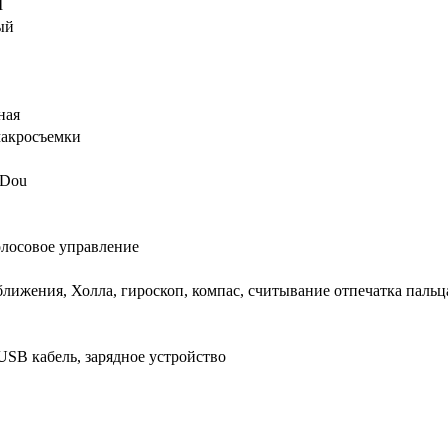
M
ый
ная
макросъемки
Dou
олосовое управление
лижения, Холла, гироскоп, компас, считывание отпечатка пальц
 USB кабель, зарядное устройство