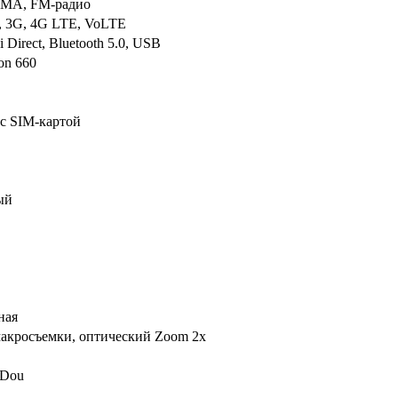
MA, FM-радио
, 3G, 4G LTE, VoLTE
i Direct, Bluetooth 5.0, USB
on 660
с SIM-картой
ый
ная
макросъемки, оптический Zoom 2x
Dou