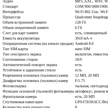
Аудио
MP3, AAC, WAV, W
Стандарт
GSM 900/1800/1900
Интерфейсы
Wi-Fi 802.11ac, Wi-F
Процессор
Qualcomm Snapdrag
Объем встроенной памяти
128 Гб
Объем оперативной памяти
6 Гб
Слот для карт памяти
есть, совмещенный 
Емкость аккумулятора
3010 мА·ч
Операционная система (на начало продаж)
Android 8.0
Тип SIM-карты
nano SIM
Тип сенсорного экрана
мультитач, емкостн
Соотношение сторон
18:9
Автоматический поворот экрана
есть
Устойчивое к царапинам стекло
есть
Разрешения основных (тыловых) камер
12 МП, 20 МП
Диафрагмы основных (тыловых) камер
F/1.75
Фотовспышка
тыльная, светодиод
Функции основной (тыловой) фотокамеры
автофокус, режим 
Фронтальная камера
есть, 20 МП
Спутниковая навигация
GPS/ГЛОНАСС/Bei
Количество ядер процессора
8