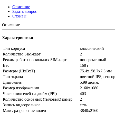
Описание
Задать вопрос
Отзывы
Описание
Характеристики
Тип корпуса
классический
Количество SIM-карт
2
Режим работы нескольких SIM-карт
попеременный
Вес
168 г
Размеры (ШxВxТ)
75.4x158.7x7.3 мм
Тип экрана
цветной IPS, сенсо
Диагональ
5.99 дюйм.
Размер изображения
2160x1080
Число пикселей на дюйм (PPI)
403
Количество основных (тыловых) камер
2
Запись видеороликов
есть
Макс. разрешение видео
3840x2160