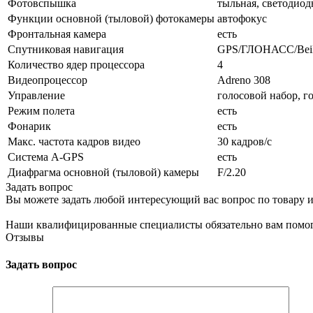
Фотовспышка
тыльная, светодиод
Функции основной (тыловой) фотокамеры
автофокус
Фронтальная камера
есть
Спутниковая навигация
GPS/ГЛОНАСС/Bei
Количество ядер процессора
4
Видеопроцессор
Adreno 308
Управление
голосовой набор, г
Режим полета
есть
Фонарик
есть
Макс. частота кадров видео
30 кадров/с
Cистема A-GPS
есть
Диафрагма основной (тыловой) камеры
F/2.20
Задать вопрос
Вы можете задать любой интересующий вас вопрос по товару и
Наши квалифицированные специалисты обязательно вам помог
Отзывы
Задать вопрос