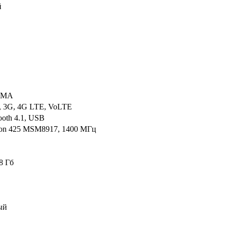
й
WMA
, 3G, 4G LTE, VoLTE
ooth 4.1, USB
on 425 MSM8917, 1400 МГц
8 Гб
ый