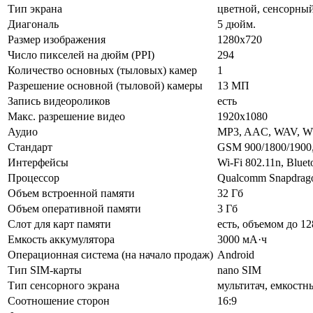
Тип экрана
цветной, сенсорны
Диагональ
5 дюйм.
Размер изображения
1280x720
Число пикселей на дюйм (PPI)
294
Количество основных (тыловых) камер
1
Разрешение основной (тыловой) камеры
13 МП
Запись видеороликов
есть
Макс. разрешение видео
1920x1080
Аудио
MP3, AAC, WAV, 
Стандарт
GSM 900/1800/1900
Интерфейсы
Wi-Fi 802.11n, Bluet
Процессор
Qualcomm Snapdrag
Объем встроенной памяти
32 Гб
Объем оперативной памяти
3 Гб
Слот для карт памяти
есть, объемом до 12
Емкость аккумулятора
3000 мА·ч
Операционная система (на начало продаж)
Android
Тип SIM-карты
nano SIM
Тип сенсорного экрана
мультитач, емкостн
Соотношение сторон
16:9