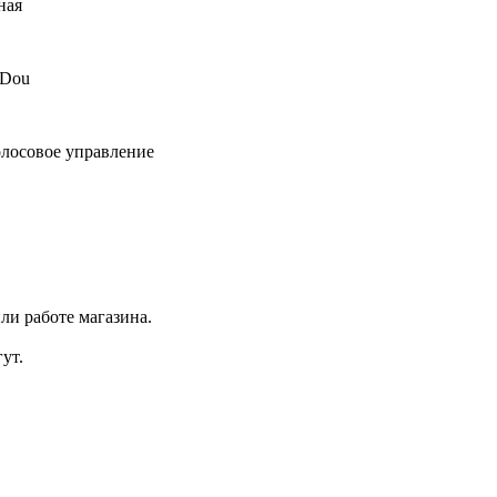
ная
Dou
олосовое управление
ли работе магазина.
ут.