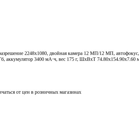
 разрешение 2248x1080, двойная камера 12 МП/12 МП, автофокус, п
, аккумулятор 3400 мА⋅ч, вес 175 г, ШxВxТ 74.80x154.90x7.60 
ичаться от цен в розничных магазинах