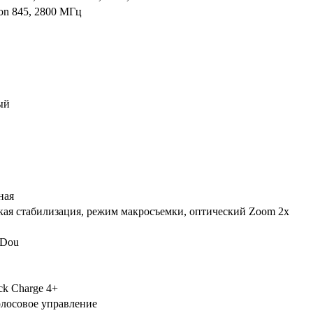
on 845, 2800 МГц
ый
ная
кая стабилизация, режим макросъемки, оптический Zoom 2x
Dou
ck Charge 4+
олосовое управление