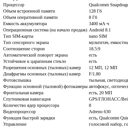
Процессор
Qualcomm Snapdrag
Объем встроенной памяти
128 Гб
Объем оперативной памяти
8 Гб
Емкость аккумулятора
3400 мА·ч
Операционная система (на начало продаж)
Android 8.1
Тип SIM-карты
nano SIM
Тип сенсорного экрана
мультитач, емкостн
Соотношение сторон
18.5:9
Автоматический поворот экрана
есть
Устойчивое к царапинам стекло
есть
Разрешения основных (тыловых) камер
12 МП, 12 МП
Диафрагмы основных (тыловых) камер
F/1.80
Фотовспышка
тыльная, светодиод
Функции основной (тыловой) фотокамеры
автофокус, оптичес
Фронтальная камера
есть, 20 МП
Спутниковая навигация
GPS/ГЛОНАСС/Bei
Количество ядер процессора
8
Видеопроцессор
Adreno 630
Функция быстрой зарядки
есть, Qualcomm Qui
Управление
голосовой набор, г