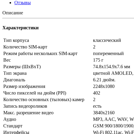
Отзывы
Описание
Характеристики
Тип корпуса
классический
Количество SIM-карт
2
Режим работы нескольких SIM-карт
попеременный
Вес
175 г
Размеры (ШxВxТ)
74.8x154.9x7.6 мм
Тип экрана
цветной AMOLED, 
Диагональ
6.21 дюйм.
Размер изображения
2248x1080
Число пикселей на дюйм (PPI)
402
Количество основных (тыловых) камер
2
Запись видеороликов
есть
Макс. разрешение видео
3840x2160
Аудио
MP3, AAC, WAV, W
Стандарт
GSM 900/1800/1900
Интерфейсы
Wi-Fi 802.11ac, Wi-F