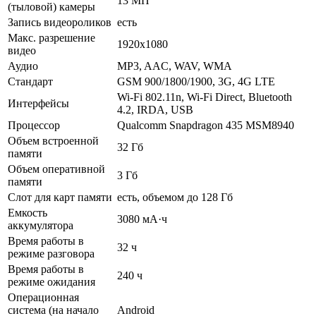
13 МП
(тыловой) камеры
Запись видеороликов
есть
Макс. разрешение
1920x1080
видео
Аудио
MP3, AAC, WAV, WMA
Стандарт
GSM 900/1800/1900, 3G, 4G LTE
Wi-Fi 802.11n, Wi-Fi Direct, Bluetooth
Интерфейсы
4.2, IRDA, USB
Процессор
Qualcomm Snapdragon 435 MSM8940
Объем встроенной
32 Гб
памяти
Объем оперативной
3 Гб
памяти
Слот для карт памяти
есть, объемом до 128 Гб
Емкость
3080 мА·ч
аккумулятора
Время работы в
32 ч
режиме разговора
Время работы в
240 ч
режиме ожидания
Операционная
система (на начало
Android