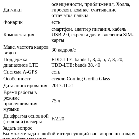
освещенности, приближения, Холла,
Датчики
гироскоп, компас, считывание
отпечатка пальца
Фонарик
есть
смартфон, адаптер питания, кабель
Комплектация
USB 2.0, скрепка для извлечения SIM-
карты
Макс. частота кадров
30 кадров/с
видео
Поддержка
FDD-LTE: bands 1, 3, 4, 5, 7, 8, 20;
диапазонов LTE
TDD-LTE: bands 38, 40
Cистема A-GPS
есть
Особенности
стекло Corning Gorilla Glass
Дата анонсирования
2017-11-21
Время работы в
режиме
75 ч
прослушивания
музыки
Диафрагма основной
F/2.20
(тыловой) камеры
Задать вопрос
Вы можете задать любой интересующий вас вопрос по товару