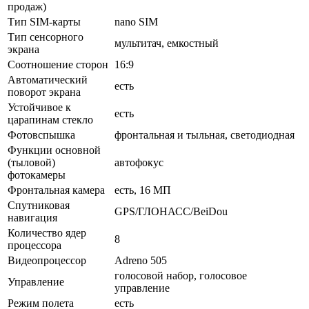
продаж)
Тип SIM-карты
nano SIM
Тип сенсорного
мультитач, емкостный
экрана
Соотношение сторон
16:9
Автоматический
есть
поворот экрана
Устойчивое к
есть
царапинам стекло
Фотовспышка
фронтальная и тыльная, светодиодная
Функции основной
(тыловой)
автофокус
фотокамеры
Фронтальная камера
есть, 16 МП
Спутниковая
GPS/ГЛОНАСС/BeiDou
навигация
Количество ядер
8
процессора
Видеопроцессор
Adreno 505
голосовой набор, голосовое
Управление
управление
Режим полета
есть