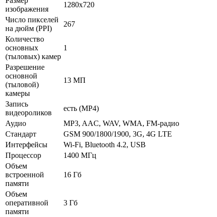
Размер
1280x720
изображения
Число пикселей
267
на дюйм (PPI)
Количество
основных
1
(тыловых) камер
Разрешение
основной
13 МП
(тыловой)
камеры
Запись
есть (MP4)
видеороликов
Аудио
MP3, AAC, WAV, WMA, FM-радио
Стандарт
GSM 900/1800/1900, 3G, 4G LTE
Интерфейсы
Wi-Fi, Bluetooth 4.2, USB
Процессор
1400 МГц
Объем
встроенной
16 Гб
памяти
Объем
оперативной
3 Гб
памяти