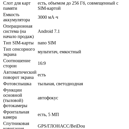
Слот для карт
есть, объемом до 256 Гб, совмещенный с
памяти
SIM-картой
Емкость
3000 мА·ч
аккумулятора
Операционная
система (на
Android 7.1
начало продаж)
Тип SIM-карты
nano SIM
Тип сенсорного
мультитач, емкостный
экрана
Соотношение
16:9
сторон
Автоматический
есть
поворот экрана
Фотовспышка
тыльная, светодиодная
Функции
основной
автофокус
(тыловой)
фотокамеры
Фронтальная
есть, 5 МП
камера
Спутниковая
GPS/ГЛОНАСС/BeiDou
навигация