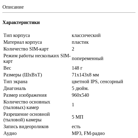
Описание
Характеристики
Тип корпуса
классический
Материал корпуса
пластик
Количество SIM-карт
2
Режим работы нескольких SIM-
попеременный
карт
Вес
148 г
Размеры (ШxВxТ)
71x143x8 мм
Тип экрана
цветной IPS, сенсорный
Диагональ
5 дюйм.
Размер изображения
960x540
Количество основных
1
(тыловых) камер
Разрешение основной
5 МП
(тыловой) камеры
Запись видеороликов
есть
Аудио
MP3, FM-радио