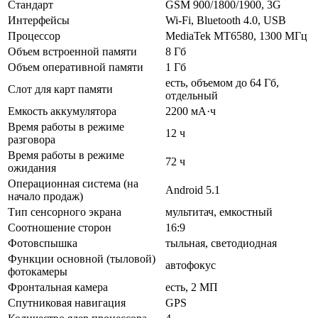
Стандарт
GSM 900/1800/1900, 3G
Интерфейсы
Wi-Fi, Bluetooth 4.0, USB
Процессор
MediaTek MT6580, 1300 МГц
Объем встроенной памяти
8 Гб
Объем оперативной памяти
1 Гб
есть, объемом до 64 Гб,
Слот для карт памяти
отдельный
Емкость аккумулятора
2200 мА·ч
Время работы в режиме
12 ч
разговора
Время работы в режиме
72 ч
ожидания
Операционная система (на
Android 5.1
начало продаж)
Тип сенсорного экрана
мультитач, емкостный
Соотношение сторон
16:9
Фотовспышка
тыльная, светодиодная
Функции основной (тыловой)
автофокус
фотокамеры
Фронтальная камера
есть, 2 МП
Спутниковая навигация
GPS