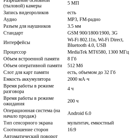
Разрешение основной
5 МП
(тыловой) камеры
Запись видеороликов
есть
Аудио
MP3, FM-радио
Разъем для наушников
3.5 мм
Стандарт
GSM 900/1800/1900, 3G
Wi-Fi 802.11n, Wi-Fi Direct,
Интерфейсы
Bluetooth 4.0, USB
Процессор
MediaTek MT6580, 1300 МГц
Объем встроенной памяти
8 Гб
Объем оперативной памяти
512 Мб
Слот для карт памяти
есть, объемом до 32 Гб
Емкость аккумулятора
2000 мА·ч
Время работы в режиме
4 ч
разговора
Время работы в режиме
200 ч
ожидания
Операционная система (на
Android 6.0
начало продаж)
Тип сенсорного экрана
мультитач, емкостный
Соотношение сторон
16:9
Автоматический поворот