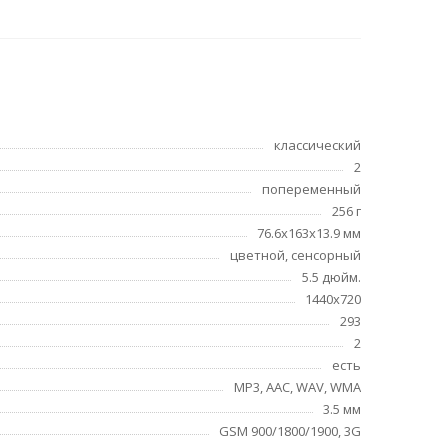
классический
2
попеременный
256 г
76.6x163x13.9 мм
цветной, сенсорный
5.5 дюйм.
1440x720
293
2
есть
MP3, AAC, WAV, WMA
3.5 мм
GSM 900/1800/1900, 3G