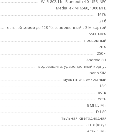
Wi-Fi 802.11n, Bluetooth 4.0, USB, NFC
MediaTek MT6580, 1300 МГц
16 Гб
2 Гб
есть, объемом до 128 Гб, совмещенный с SIM-картой
5500 мА·ч
несъемный
20 ч
250 ч
Android 8.1
водозащита, ударопрочный корпус
nano SIM
мультитач, емкостный
18:9
есть
есть
8 МП, 5 МП
F/1.80
тыльная, светодиодная
автофокус
есть, 5 МП