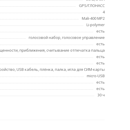
GPS/ГЛОНАСС
4
Mali-400 MP2
Li-polymer
есть
голосовой набор, голосовое управление
есть
щенности, приближения, считывание отпечатка пальца
есть
есть
ройство, USB кабель, плёнка, палка, игла для СИМ-карты
micro-USB
есть
есть
30 ч