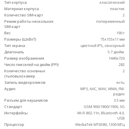
Тип корпуса
классический
Материал корпуса
пластик
Количество SIM-карт
2
Режим работы нескольких
попеременный
SIM-карт
Вес
190 г
Размеры (ШxВxТ)
75x155x11 мм
Тип экрана
цветной IPS, сенсорный
Диагональ
5.7 дюйм.
Размер изображения
1440x720
Число пикселей на дюйм (PPI)
282
Количество основных
2
(тыловых) камер
Запись видеороликов
есть
Аудио
MP3, AAC, WAV, WMA, FM-
радио
Разъем для наушников
3.5 мм
Стандарт
GSM 900/1800/1900, 3G
Интерфейсы
Wi-Fi 802.11n, Bluetooth 4.0,
USB
Процессор
MediaTek MT6580, 1300 МГц