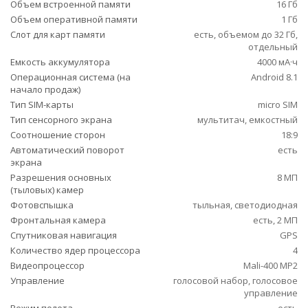
Объем встроенной памяти
16 Гб
Объем оперативной памяти
1 Гб
Слот для карт памяти
есть, объемом до 32 Гб,
отдельный
Емкость аккумулятора
4000 мА·ч
Операционная система (на
Android 8.1
начало продаж)
Тип SIM-карты
micro SIM
Тип сенсорного экрана
мультитач, емкостный
Соотношение сторон
18:9
Автоматический поворот
есть
экрана
Разрешения основных
8 МП
(тыловых) камер
Фотовспышка
тыльная, светодиодная
Фронтальная камера
есть, 2 МП
Спутниковая навигация
GPS
Количество ядер процессора
4
Видеопроцессор
Mali-400 MP2
Управление
голосовой набор, голосовое
управление