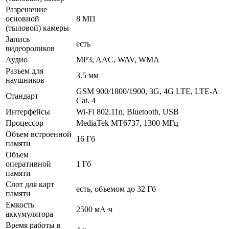
Разрешение
основной
8 МП
(тыловой) камеры
Запись
есть
видеороликов
Аудио
MP3, AAC, WAV, WMA
Разъем для
3.5 мм
наушников
GSM 900/1800/1900, 3G, 4G LTE, LTE-A
Стандарт
Cat. 4
Интерфейсы
Wi-Fi 802.11n, Bluetooth, USB
Процессор
MediaTek MT6737, 1300 МГц
Объем встроенной
16 Гб
памяти
Объем
оперативной
1 Гб
памяти
Слот для карт
есть, объемом до 32 Гб
памяти
Емкость
2500 мА·ч
аккумулятора
Время работы в