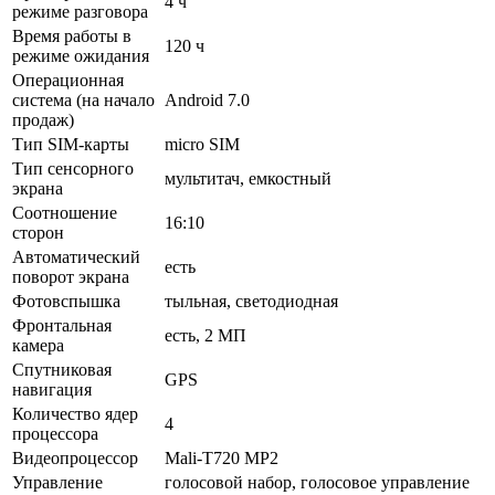
4 ч
режиме разговора
Время работы в
120 ч
режиме ожидания
Операционная
система (на начало
Android 7.0
продаж)
Тип SIM-карты
micro SIM
Тип сенсорного
мультитач, емкостный
экрана
Соотношение
16:10
сторон
Автоматический
есть
поворот экрана
Фотовспышка
тыльная, светодиодная
Фронтальная
есть, 2 МП
камера
Спутниковая
GPS
навигация
Количество ядер
4
процессора
Видеопроцессор
Mali-T720 MP2
Управление
голосовой набор, голосовое управление