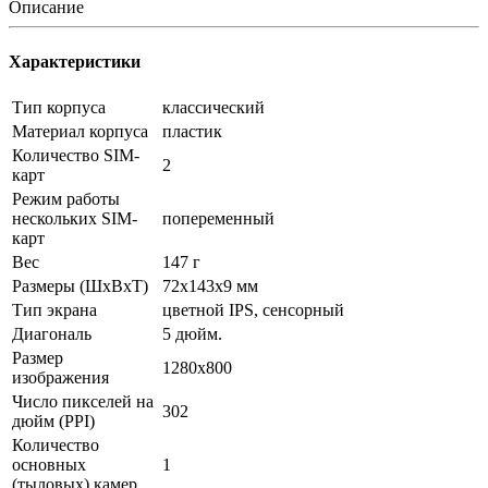
Описание
Характеристики
Тип корпуса
классический
Материал корпуса
пластик
Количество SIM-
2
карт
Режим работы
нескольких SIM-
попеременный
карт
Вес
147 г
Размеры (ШxВxТ)
72x143x9 мм
Тип экрана
цветной IPS, сенсорный
Диагональ
5 дюйм.
Размер
1280x800
изображения
Число пикселей на
302
дюйм (PPI)
Количество
основных
1
(тыловых) камер