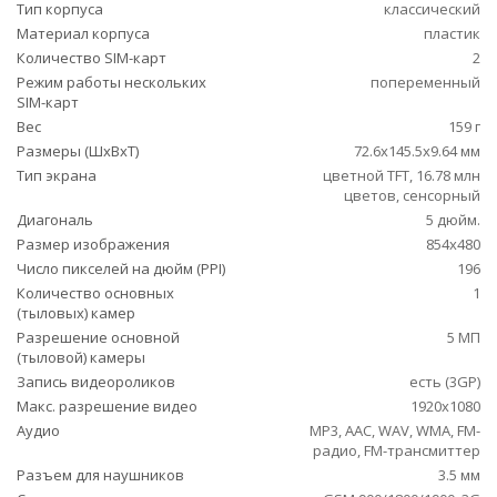
Тип корпуса
классический
Материал корпуса
пластик
Количество SIM-карт
2
Режим работы нескольких
попеременный
SIM-карт
Вес
159 г
Размеры (ШxВxТ)
72.6x145.5x9.64 мм
Тип экрана
цветной TFT, 16.78 млн
цветов, сенсорный
Диагональ
5 дюйм.
Размер изображения
854x480
Число пикселей на дюйм (PPI)
196
Количество основных
1
(тыловых) камер
Разрешение основной
5 МП
(тыловой) камеры
Запись видеороликов
есть (3GP)
Макс. разрешение видео
1920x1080
Аудио
MP3, AAC, WAV, WMA, FM-
радио, FM-трансмиттер
Разъем для наушников
3.5 мм