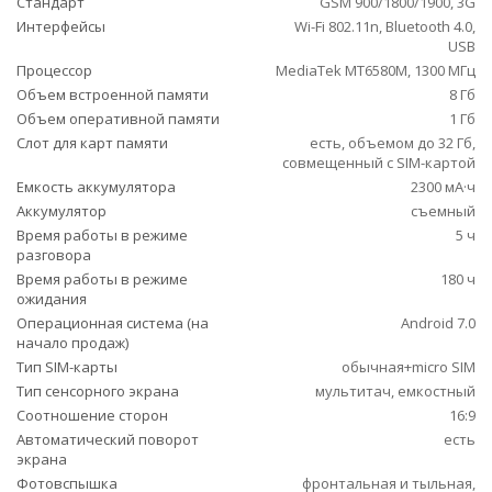
Стандарт
GSM 900/1800/1900, 3G
Интерфейсы
Wi-Fi 802.11n, Bluetooth 4.0,
USB
Процессор
MediaTek MT6580M, 1300 МГц
Объем встроенной памяти
8 Гб
Объем оперативной памяти
1 Гб
Слот для карт памяти
есть, объемом до 32 Гб,
совмещенный с SIM-картой
Емкость аккумулятора
2300 мА·ч
Аккумулятор
съемный
Время работы в режиме
5 ч
разговора
Время работы в режиме
180 ч
ожидания
Операционная система (на
Android 7.0
начало продаж)
Тип SIM-карты
обычная+micro SIM
Тип сенсорного экрана
мультитач, емкостный
Соотношение сторон
16:9
Автоматический поворот
есть
экрана
Фотовспышка
фронтальная и тыльная,