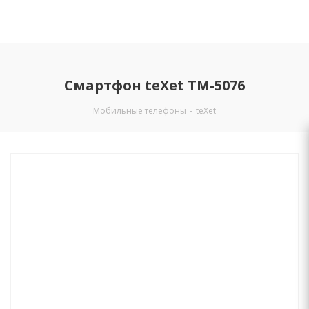
Смартфон teXet TM-5076
Мобильные телефоны
-
teXet