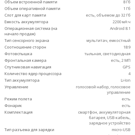
Объем встроенной памяти
8 Гб
Объем оперативной памяти
1 Гб
Слот для карт памяти
есть, объемом до 32 Гб
Емкость аккумулятора
2200 мА·ч
Операционная система (на
Android 8.1
начало продаж)
Тип сенсорного экрана
мультитач, емкостный
Соотношение сторон
18:9
Фотовспышка
тыльная, светодиодная
Фронтальная камера
есть, 2 МП
Спутниковая навигация
GPS
Количество ядер процессора
4
Тип аккумулятора
Li-Ion
Управление
голосовой набор, голосовое
управление
Режим полета
есть
Фонарик
есть
Комплектация
смартфон, аккумуляторная
батарея, USB-кабель,
зарядное устройство
Тип разъема для зарядки
micro-USB