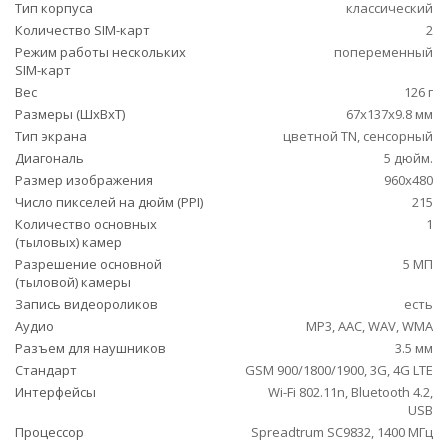
Тип корпуса
классический
Количество SIM-карт
2
Режим работы нескольких
попеременный
SIM-карт
Вес
126 г
Размеры (ШxВxТ)
67x137x9.8 мм
Тип экрана
цветной TN, сенсорный
Диагональ
5 дюйм.
Размер изображения
960x480
Число пикселей на дюйм (PPI)
215
Количество основных
1
(тыловых) камер
Разрешение основной
5 МП
(тыловой) камеры
Запись видеороликов
есть
Аудио
MP3, AAC, WAV, WMA
Разъем для наушников
3.5 мм
Стандарт
GSM 900/1800/1900, 3G, 4G LTE
Интерфейсы
Wi-Fi 802.11n, Bluetooth 4.2,
USB
Процессор
Spreadtrum SC9832, 1400 МГц