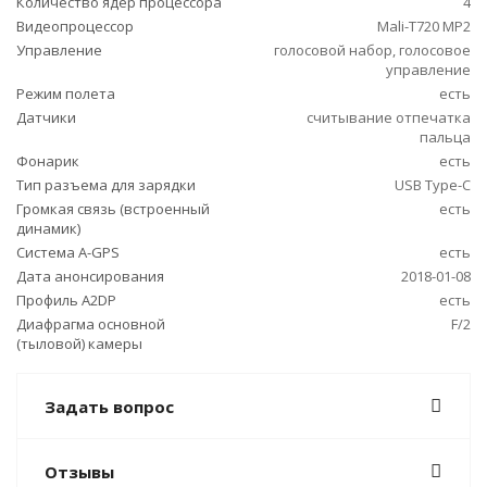
Количество ядер процессора
4
Видеопроцессор
Mali-T720 MP2
Управление
голосовой набор, голосовое
управление
Режим полета
есть
Датчики
считывание отпечатка
пальца
Фонарик
есть
Тип разъема для зарядки
USB Type-C
Громкая связь (встроенный
есть
динамик)
Cистема A-GPS
есть
Дата анонсирования
2018-01-08
Профиль A2DP
есть
Диафрагма основной
F/2
(тыловой) камеры
Задать вопрос
Отзывы