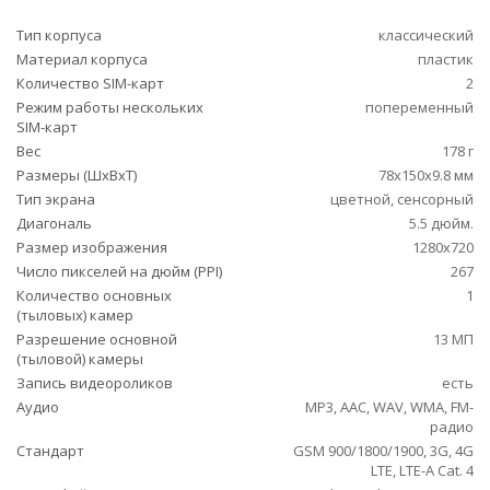
Тип корпуса
классический
Материал корпуса
пластик
Количество SIM-карт
2
Режим работы нескольких
попеременный
SIM-карт
Вес
178 г
Размеры (ШxВxТ)
78x150x9.8 мм
Тип экрана
цветной, сенсорный
Диагональ
5.5 дюйм.
Размер изображения
1280x720
Число пикселей на дюйм (PPI)
267
Количество основных
1
(тыловых) камер
Разрешение основной
13 МП
(тыловой) камеры
Запись видеороликов
есть
Аудио
MP3, AAC, WAV, WMA, FM-
радио
Стандарт
GSM 900/1800/1900, 3G, 4G
LTE, LTE-A Cat. 4