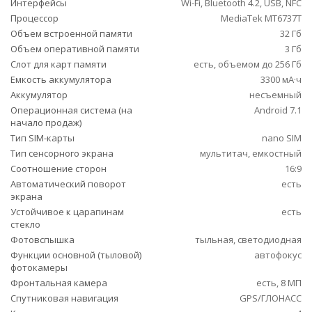
Интерфейсы
Wi-Fi, Bluetooth 4.2, USB, NFC
Процессор
MediaTek MT6737T
Объем встроенной памяти
32 Гб
Объем оперативной памяти
3 Гб
Слот для карт памяти
есть, объемом до 256 Гб
Емкость аккумулятора
3300 мА·ч
Аккумулятор
несъемный
Операционная система (на
Android 7.1
начало продаж)
Тип SIM-карты
nano SIM
Тип сенсорного экрана
мультитач, емкостный
Соотношение сторон
16:9
Автоматический поворот
есть
экрана
Устойчивое к царапинам
есть
стекло
Фотовспышка
тыльная, светодиодная
Функции основной (тыловой)
автофокус
фотокамеры
Фронтальная камера
есть, 8 МП
Спутниковая навигация
GPS/ГЛОНАСС