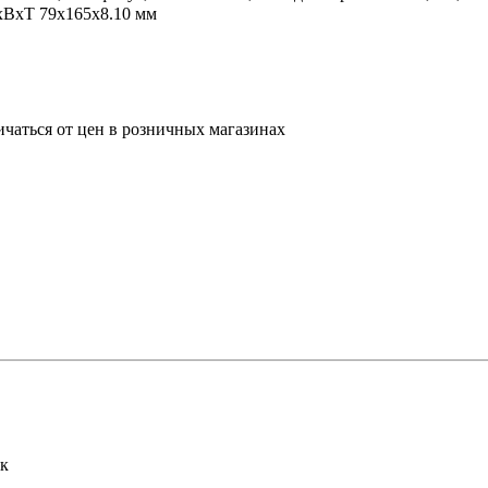
ШxВxТ 79x165x8.10 мм
ичаться от цен в розничных магазинах
к