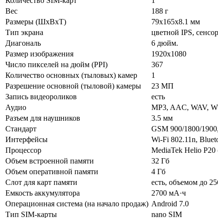
Количество SIM-карт
1
Вес
188 г
Размеры (ШxВxТ)
79x165x8.1 мм
Тип экрана
цветной IPS, сенсо
Диагональ
6 дюйм.
Размер изображения
1920x1080
Число пикселей на дюйм (PPI)
367
Количество основных (тыловых) камер
1
Разрешение основной (тыловой) камеры
23 МП
Запись видеороликов
есть
Аудио
MP3, AAC, WAV, W
Разъем для наушников
3.5 мм
Стандарт
GSM 900/1800/1900,
Интерфейсы
Wi-Fi 802.11n, Blue
Процессор
MediaTek Helio P20
Объем встроенной памяти
32 Гб
Объем оперативной памяти
4 Гб
Слот для карт памяти
есть, объемом до 25
Емкость аккумулятора
2700 мА·ч
Операционная система (на начало продаж)
Android 7.0
Тип SIM-карты
nano SIM