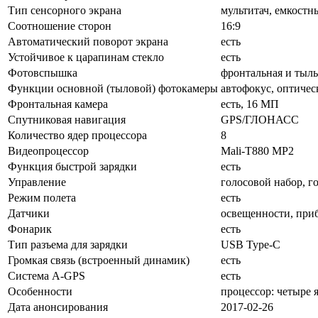
Тип сенсорного экрана
мультитач, емкостн
Соотношение сторон
16:9
Автоматический поворот экрана
есть
Устойчивое к царапинам стекло
есть
Фотовспышка
фронтальная и тыль
Функции основной (тыловой) фотокамеры
автофокус, оптичес
Фронтальная камера
есть, 16 МП
Спутниковая навигация
GPS/ГЛОНАСС
Количество ядер процессора
8
Видеопроцессор
Mali-T880 MP2
Функция быстрой зарядки
есть
Управление
голосовой набор, г
Режим полета
есть
Датчики
освещенности, при
Фонарик
есть
Тип разъема для зарядки
USB Type-C
Громкая связь (встроенный динамик)
есть
Cистема A-GPS
есть
Особенности
процессор: четыре я
Дата анонсирования
2017-02-26