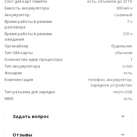
Слот для карт памяти
есть, объемом до 32 Гб
Емкость аккумулятора
600 мА·ч
Аккумулятор
съемный
Время работы в режиме
7 ч
разговора
Время работы в режиме
120 ч
ожидания
Органайзер
будильник
Тип SIM-карты
обычная
Количество ядер процессора
1
Тип аккумулятора
Li-Ion
Фонарик
есть
Комплектация
телефон, аккумулятор,
зарядное устройство
Тип разъема для зарядки
micro-USB
MMS
есть
Задать вопрос
Отзывы