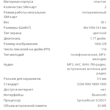
Материал корпуса
пластик
Количество SIM-карт
2
Режим работы нескольких
попеременный
SIM-карт
Вес
65 г
Размеры (ШxВxТ)
46x109x14.3 мм
Тип экрана
цветной
Диагональ
1.77 дюйм.
Размер изображения
160x128
Число пикселей на дюйм (PPI)
116
Тип мелодий
полифонические, MP3-
мелодии
Аудио
MP3, AAC, WAV, FM-радио,
встроенная антенна для
радио
Разъем для наушников
3.5 мм
Стандарт
GSM 900/1800/1900
Доступ в интернет
нет
Интерфейсы
Bluetooth
Процессор
Spreadtrum SC6531
Объем встроенной памяти
32 Мб