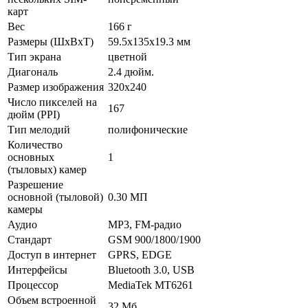
карт
Вес
166 г
Размеры (ШxВxТ)
59.5x135x19.3 мм
Тип экрана
цветной
Диагональ
2.4 дюйм.
Размер изображения
320x240
Число пикселей на
167
дюйм (PPI)
Тип мелодий
полифонические
Количество
основных
1
(тыловых) камер
Разрешение
основной (тыловой)
0.30 МП
камеры
Аудио
MP3, FM-радио
Стандарт
GSM 900/1800/1900
Доступ в интернет
GPRS, EDGE
Интерфейсы
Bluetooth 3.0, USB
Процессор
MediaTek MT6261
Объем встроенной
32 Мб