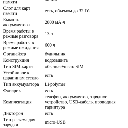
памяти
Слот для карт
есть, объемом до 32 Гб
памяти
Емкость
2800 мА·ч
аккумулятора
Время работы в
13 ч
режиме разговора
Время работы в
600 ч
режиме ожидания
Органайзер
будильник
Конструкция
водозащита
Тип SIM-карты
обычная+micro SIM
Устойчивое к
есть
царапинам стекло
Тип аккумулятора
Li-polymer
Фонарик
есть
телефон, аккумулятор, зарядное
Комплектация
устройство, USB-кабель, проводная
гарнитура
Диктофон
есть
Тип разъема для
micro-USB
зарядки