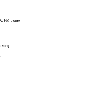
, FM-радио
0 МГц
б