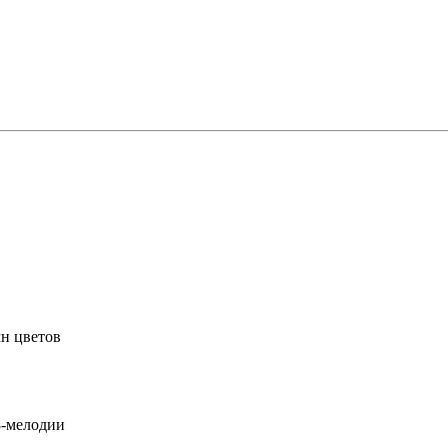
лн цветов
3-мелодии