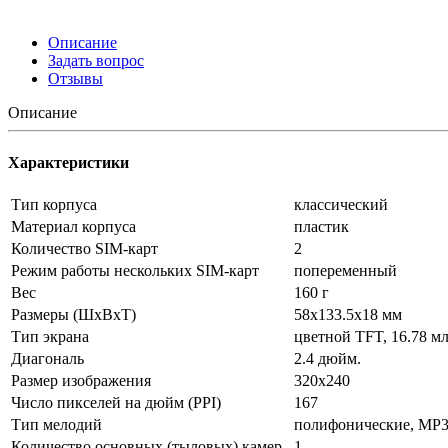
Описание
Задать вопрос
Отзывы
Описание
Характеристики
Тип корпуса
классический
Материал корпуса
пластик
Количество SIM-карт
2
Режим работы нескольких SIM-карт
попеременный
Вес
160 г
Размеры (ШxВxТ)
58x133.5x18 мм
Тип экрана
цветной TFT, 16.78 м
Диагональ
2.4 дюйм.
Размер изображения
320x240
Число пикселей на дюйм (PPI)
167
Тип мелодий
полифонические, MP
Количество основных (тыловых) камер
1