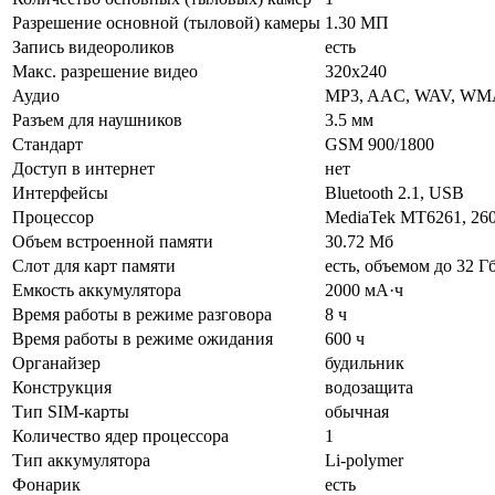
Разрешение основной (тыловой) камеры
1.30 МП
Запись видеороликов
есть
Макс. разрешение видео
320x240
Аудио
MP3, AAC, WAV, WMA
Разъем для наушников
3.5 мм
Стандарт
GSM 900/1800
Доступ в интернет
нет
Интерфейсы
Bluetooth 2.1, USB
Процессор
MediaTek MT6261, 26
Объем встроенной памяти
30.72 Мб
Слот для карт памяти
есть, объемом до 32 Г
Емкость аккумулятора
2000 мА·ч
Время работы в режиме разговора
8 ч
Время работы в режиме ожидания
600 ч
Органайзер
будильник
Конструкция
водозащита
Тип SIM-карты
обычная
Количество ядер процессора
1
Тип аккумулятора
Li-polymer
Фонарик
есть