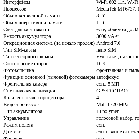
Интерфейсы
Wi-Fi 802.11n, Wi-Fi
Процессор
MediaTek MT6737, 
Объем встроенной памяти
8 Гб
Объем оперативной памяти
1 Гб
Слот для карт памяти
есть, объемом до 32
Емкость аккумулятора
3000 мА·ч
Операционная система (на начало продаж)
Android 7.0
Тип SIM-карты
nano SIM
Тип сенсорного экрана
мультитач, емкостн
Соотношение сторон
16:9
Фотовспышка
фронтальная и тыль
Функции основной (тыловой) фотокамеры
автофокус
Фронтальная камера
есть, 5 МП
Спутниковая навигация
GPS/ГЛОНАСС
Количество ядер процессора
4
Видеопроцессор
Mali-T720 MP2
Тип аккумулятора
Li-polymer
Управление
голосовой набор, г
Режим полета
есть
Датчики
считывание отпечат
Фонарик
есть