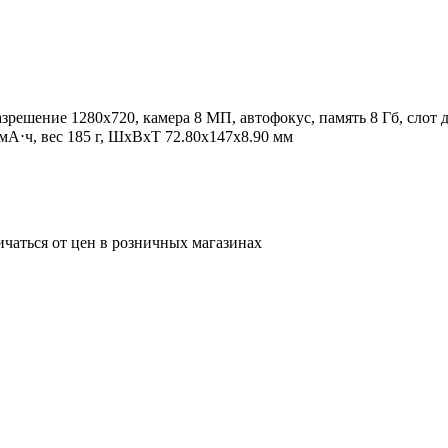
разрешение 1280x720, камера 8 МП, автофокус, память 8 Гб, слот 
А⋅ч, вес 185 г, ШxВxТ 72.80x147x8.90 мм
ичаться от цен в розничных магазинах