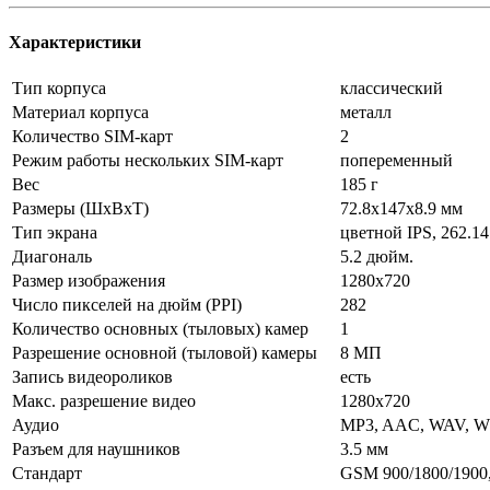
Характеристики
Тип корпуса
классический
Материал корпуса
металл
Количество SIM-карт
2
Режим работы нескольких SIM-карт
попеременный
Вес
185 г
Размеры (ШxВxТ)
72.8x147x8.9 мм
Тип экрана
цветной IPS, 262.1
Диагональ
5.2 дюйм.
Размер изображения
1280x720
Число пикселей на дюйм (PPI)
282
Количество основных (тыловых) камер
1
Разрешение основной (тыловой) камеры
8 МП
Запись видеороликов
есть
Макс. разрешение видео
1280x720
Аудио
MP3, AAC, WAV, W
Разъем для наушников
3.5 мм
Стандарт
GSM 900/1800/1900,