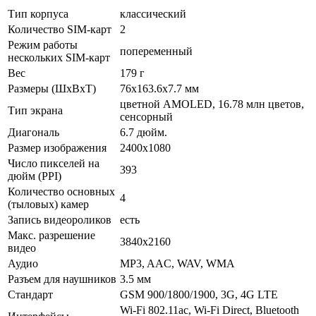
Тип корпуса
классический
Количество SIM-карт
2
Режим работы
попеременный
нескольких SIM-карт
Вес
179 г
Размеры (ШxВxТ)
76x163.6x7.7 мм
цветной AMOLED, 16.78 млн цветов,
Тип экрана
сенсорный
Диагональ
6.7 дюйм.
Размер изображения
2400x1080
Число пикселей на
393
дюйм (PPI)
Количество основных
4
(тыловых) камер
Запись видеороликов
есть
Макс. разрешение
3840x2160
видео
Аудио
MP3, AAC, WAV, WMA
Разъем для наушников
3.5 мм
Стандарт
GSM 900/1800/1900, 3G, 4G LTE
Wi-Fi 802.11ac, Wi-Fi Direct, Bluetooth