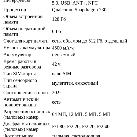
Интерфейсы
5.0, USB, ANT+, NFC
Процессор
Qualcomm Snapdragon 730
Объем встроенной
128 Гб
памяти
Объем оперативной
6 Гб
памяти
Слот для карт памяти
есть, объемом до 512 Гб, отдельный
Емкость аккумулятора
4500 мА⋅ч
Аккумулятор
несъемный
Время работы в
42 ч
режиме разговора
Тип SIM-карты
nano SIM
Тип сенсорного
мультитач, емкостный
экрана
Соотношение сторон
20:9
Автоматический
есть
поворот экрана
Разрешения основных
64 МП, 12 МП, 5 МП, 5 МП
(тыловых) камер
Диафрагмы основных
F/1.80, F/2.20, F/2.20, F/2.40
(тыловых) камер
Фотовспышка
тыльная, светодиодная