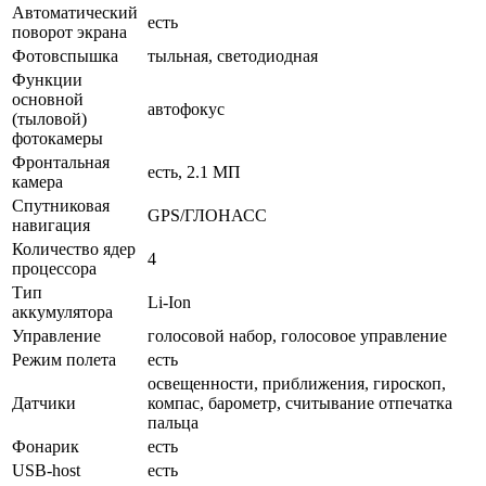
Автоматический
есть
поворот экрана
Фотовспышка
тыльная, светодиодная
Функции
основной
автофокус
(тыловой)
фотокамеры
Фронтальная
есть, 2.1 МП
камера
Спутниковая
GPS/ГЛОНАСС
навигация
Количество ядер
4
процессора
Тип
Li-Ion
аккумулятора
Управление
голосовой набор, голосовое управление
Режим полета
есть
освещенности, приближения, гироскоп,
Датчики
компас, барометр, считывание отпечатка
пальца
Фонарик
есть
USB-host
есть