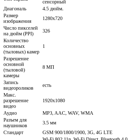
сенсорный
Диагональ
4.5 дюйм.
Размер
1280x720
изображения
Число пикселей
326
на дюйм (PPI)
Количество
основных
1
(тыловых) камер
Разрешение
основной
8 МП
(тыловой)
камеры
Запись
есть
видеороликов
Макс.
разрешение
1920x1080
видео
Аудио
MP3, AAC, WAV, WMA
Разъем для
3.5 мм
наушников
Стандарт
GSM 900/1800/1900, 3G, 4G LTE
Wi-Fi 802.11n, Wi-Fi Direct, Bluetooth 4.0,