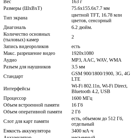
Вес
163 г
Размеры (ШxВxТ)
75.6x155.6x7.7 мм
цветной TFT, 16.78 млн
Тип экрана
цветов, сенсорный
Диагональ
6.2 дюйм.
Количество основных
2
(тыловых) камер
Запись видеороликов
есть
Макс. разрешение видео
1920x1080
Аудио
MP3, AAC, WAV, WMA
Разъем для наушников
3.5 мм
GSM 900/1800/1900, 3G, 4G
Стандарт
LTE
Wi-Fi 802.11n, Wi-Fi Direct,
Интерфейсы
Bluetooth 4.2, USB
Процессор
1600 МГц
Объем встроенной памяти
16 Гб
Объем оперативной памяти
2 Гб
есть, объемом до 512 Гб,
Слот для карт памяти
отдельный
Емкость аккумулятора
3400 мА·ч
Аккумулятор
несъемный