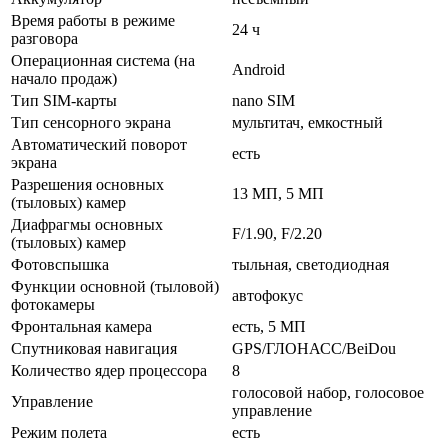
Время работы в режиме
24 ч
разговора
Операционная система (на
Android
начало продаж)
Тип SIM-карты
nano SIM
Тип сенсорного экрана
мультитач, емкостный
Автоматический поворот
есть
экрана
Разрешения основных
13 МП, 5 МП
(тыловых) камер
Диафрагмы основных
F/1.90, F/2.20
(тыловых) камер
Фотовспышка
тыльная, светодиодная
Функции основной (тыловой)
автофокус
фотокамеры
Фронтальная камера
есть, 5 МП
Спутниковая навигация
GPS/ГЛОНАСС/BeiDou
Количество ядер процессора
8
голосовой набор, голосовое
Управление
управление
Режим полета
есть