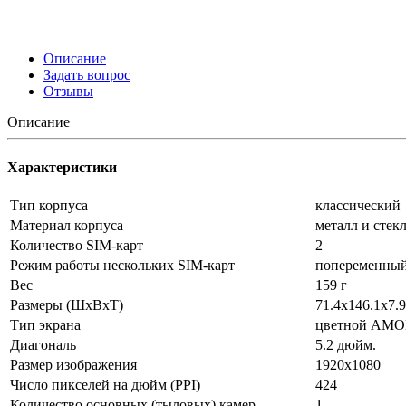
Описание
Задать вопрос
Отзывы
Описание
Характеристики
Тип корпуса
классический
Материал корпуса
металл и стек
Количество SIM-карт
2
Режим работы нескольких SIM-карт
попеременны
Вес
159 г
Размеры (ШxВxТ)
71.4x146.1x7.
Тип экрана
цветной AMOL
Диагональ
5.2 дюйм.
Размер изображения
1920x1080
Число пикселей на дюйм (PPI)
424
Количество основных (тыловых) камер
1