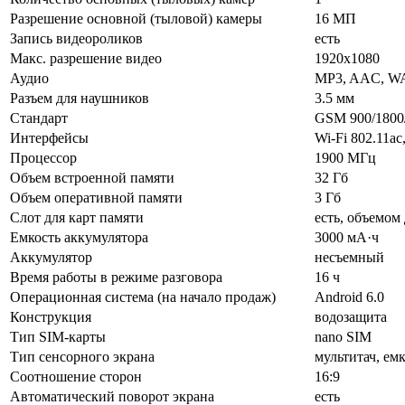
Разрешение основной (тыловой) камеры
16 МП
Запись видеороликов
есть
Макс. разрешение видео
1920x1080
Аудио
MP3, AAC, W
Разъем для наушников
3.5 мм
Стандарт
GSM 900/1800
Интерфейсы
Wi-Fi 802.11ac
Процессор
1900 МГц
Объем встроенной памяти
32 Гб
Объем оперативной памяти
3 Гб
Слот для карт памяти
есть, объемом 
Емкость аккумулятора
3000 мА·ч
Аккумулятор
несъемный
Время работы в режиме разговора
16 ч
Операционная система (на начало продаж)
Android 6.0
Конструкция
водозащита
Тип SIM-карты
nano SIM
Тип сенсорного экрана
мультитач, ем
Соотношение сторон
16:9
Автоматический поворот экрана
есть