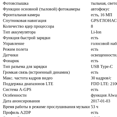
Фотовспышка
тыльная, свет
Функции основной (тыловой) фотокамеры
автофокус
Фронтальная камера
есть, 16 МП
Спутниковая навигация
GPS/ГЛОНАС
Количество ядер процессора
8
Тип аккумулятора
Li-Ion
Функция быстрой зарядки
есть
Управление
голосовой наб
Режим полета
есть
Датчики
освещенности,
Фонарик
есть
Тип разъема для зарядки
USB Type-C
Громкая связь (встроенный динамик)
есть
Макс. частота кадров видео
30 кадров/с
Поддержка диапазонов LTE
FDD LTE: 2100
Cистема A-GPS
есть
Особенности
функция Alway
Дата анонсирования
2017-01-03
Время работы в режиме прослушивания музыки
53 ч
Профиль A2DP
есть