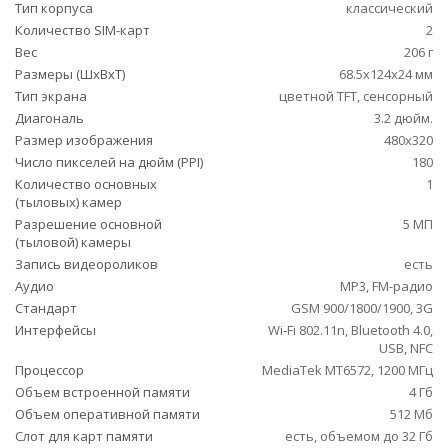
Тип корпуса
классический
Количество SIM-карт
2
Вес
206 г
Размеры (ШxВxТ)
68.5x124x24 мм
Тип экрана
цветной TFT, сенсорный
Диагональ
3.2 дюйм.
Размер изображения
480x320
Число пикселей на дюйм (PPI)
180
Количество основных
1
(тыловых) камер
Разрешение основной
5 МП
(тыловой) камеры
Запись видеороликов
есть
Аудио
MP3, FM-радио
Стандарт
GSM 900/1800/1900, 3G
Интерфейсы
Wi-Fi 802.11n, Bluetooth 4.0,
USB, NFC
Процессор
MediaTek MT6572, 1200 МГц
Объем встроенной памяти
4 Гб
Объем оперативной памяти
512 Мб
Слот для карт памяти
есть, объемом до 32 Гб