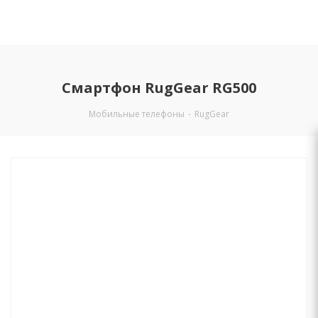
Смартфон RugGear RG500
Мобильные телефоны
-
RugGear