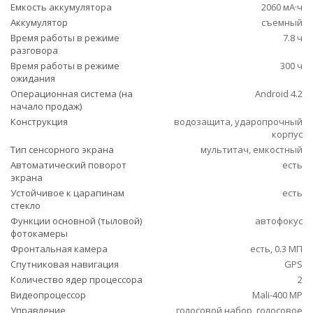
Емкость аккумулятора
2060 мА·ч
Аккумулятор
съемный
Время работы в режиме
7.8 ч
разговора
Время работы в режиме
300 ч
ожидания
Операционная система (на
Android 4.2
начало продаж)
Конструкция
водозащита, ударопрочный
корпус
Тип сенсорного экрана
мультитач, емкостный
Автоматический поворот
есть
экрана
Устойчивое к царапинам
есть
стекло
Функции основной (тыловой)
автофокус
фотокамеры
Фронтальная камера
есть, 0.3 МП
Спутниковая навигация
GPS
Количество ядер процессора
2
Видеопроцессор
Mali-400 MP
Управление
голосовой набор, голосовое