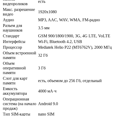
есть
видеороликов
Макс. разрешение
1920x1080
видео
Аудио
MP3, AAC, WAV, WMA, FM-радио
Разъем для
3.5 мм
наушников
Стандарт
GSM 900/1800/1900, 3G, 4G LTE, VoLTE
Интерфейсы
Wi-Fi, Bluetooth 4.2, USB
Процессор
Mediatek Helio P22 (MT6762V), 2000 МГц
Объем встроенной
32 Гб
памяти
Объем
оперативной
3 Гб
памяти
Слот для карт
есть, объемом до 256 Гб, отдельный
памяти
Емкость
4000 мА·ч
аккумулятора
Операционная
система (на начало
Android 9.0
продаж)
Тип SIM-карты
nano SIM