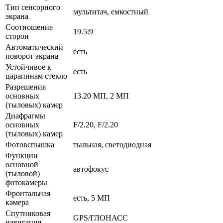
Тип сенсорного
мультитач, емкостный
экрана
Соотношение
19.5:9
сторон
Автоматический
есть
поворот экрана
Устойчивое к
есть
царапинам стекло
Разрешения
основных
13.20 МП, 2 МП
(тыловых) камер
Диафрагмы
основных
F/2.20, F/2.20
(тыловых) камер
Фотовспышка
тыльная, светодиодная
Функции
основной
автофокус
(тыловой)
фотокамеры
Фронтальная
есть, 5 МП
камера
Спутниковая
GPS/ГЛОНАСС
навигация