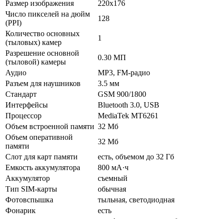
Размер изображения
220x176
Число пикселей на дюйм
128
(PPI)
Количество основных
1
(тыловых) камер
Разрешение основной
0.30 МП
(тыловой) камеры
Аудио
MP3, FM-радио
Разъем для наушников
3.5 мм
Стандарт
GSM 900/1800
Интерфейсы
Bluetooth 3.0, USB
Процессор
MediaTek MT6261
Объем встроенной памяти
32 Мб
Объем оперативной
32 Мб
памяти
Слот для карт памяти
есть, объемом до 32 Гб
Емкость аккумулятора
800 мА·ч
Аккумулятор
съемный
Тип SIM-карты
обычная
Фотовспышка
тыльная, светодиодная
Фонарик
есть