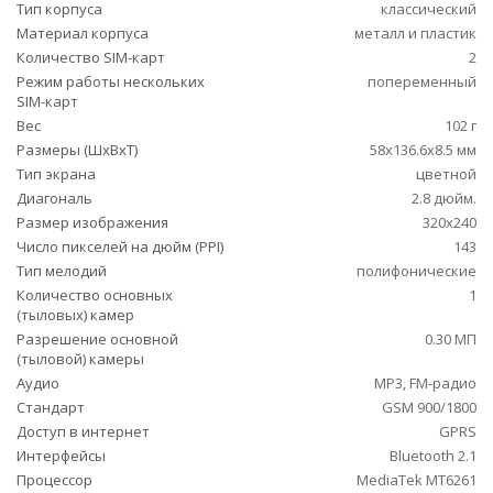
Тип корпуса
классический
Материал корпуса
металл и пластик
Количество SIM-карт
2
Режим работы нескольких
попеременный
SIM-карт
Вес
102 г
Размеры (ШxВxТ)
58x136.6x8.5 мм
Тип экрана
цветной
Диагональ
2.8 дюйм.
Размер изображения
320x240
Число пикселей на дюйм (PPI)
143
Тип мелодий
полифонические
Количество основных
1
(тыловых) камер
Разрешение основной
0.30 МП
(тыловой) камеры
Аудио
MP3, FM-радио
Стандарт
GSM 900/1800
Доступ в интернет
GPRS
Интерфейсы
Bluetooth 2.1
Процессор
MediaTek MT6261