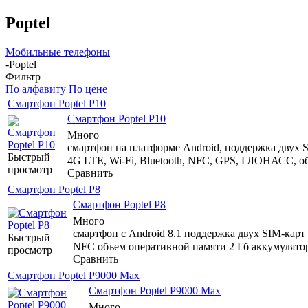
Poptel
Мобильные телефоны
-
Poptel
Фильтр
По алфавиту
По цене
Смартфон Poptel P10
Смартфон Poptel P10
Много
смартфон на платформе Android, поддержка двух SI
Быстрый
4G LTE, Wi-Fi, Bluetooth, NFC, GPS, ГЛОНАСС, об
просмотр
Сравнить
Смартфон Poptel P8
Смартфон Poptel P8
Много
смартфон с Android 8.1 поддержка двух SIM-карт 
Быстрый
NFC объем оперативной памяти 2 Гб аккумулятор
просмотр
Сравнить
Смартфон Poptel P9000 Max
Смартфон Poptel P9000 Max
Много