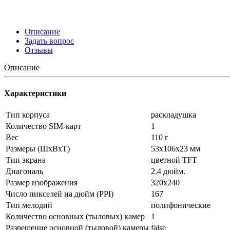
Описание
Задать вопрос
Отзывы
Описание
Характеристики
Тип корпуса
раскладушка
Количество SIM-карт
1
Вес
110 г
Размеры (ШxВxТ)
53x106x23 мм
Тип экрана
цветной TFT
Диагональ
2.4 дюйм.
Размер изображения
320x240
Число пикселей на дюйм (PPI)
167
Тип мелодий
полифонические
Количество основных (тыловых) камер
1
Разрешение основной (тыловой) камеры
false