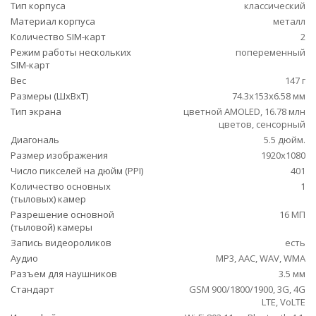
Тип корпуса
классический
Материал корпуса
металл
Количество SIM-карт
2
Режим работы нескольких
попеременный
SIM-карт
Вес
147 г
Размеры (ШxВxТ)
74.3x153x6.58 мм
Тип экрана
цветной AMOLED, 16.78 млн
цветов, сенсорный
Диагональ
5.5 дюйм.
Размер изображения
1920x1080
Число пикселей на дюйм (PPI)
401
Количество основных
1
(тыловых) камер
Разрешение основной
16 МП
(тыловой) камеры
Запись видеороликов
есть
Аудио
MP3, AAC, WAV, WMA
Разъем для наушников
3.5 мм
Стандарт
GSM 900/1800/1900, 3G, 4G
LTE, VoLTE