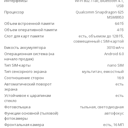
Интерфейсы
Wi-Fi 802.11ac, Bluetooth 4.1,
USB
Процессор
Qualcomm Snapdragon 625
MSM8953
Объем встроенной памяти
64 Гб
Объем оперативной памяти
4 Гб
Слот для карт памяти
есть, объемом до 128 Гб,
совмещенный с SIM-картой
Емкость аккумулятора
3010 мА·ч
Операционная система (на
Android 6.0
начало продаж)
Тип SIM-карты
nano SIM
Тип сенсорного экрана
мультитач, емкостный
Соотношение сторон
16:9
Автоматический поворот
есть
экрана
Устойчивое к царапинам
есть
стекло
Фотовспышка
тыльная, светодиодная
Функции основной (тыловой)
автофокус
фотокамеры
Фронтальная камера
есть, 16 МП