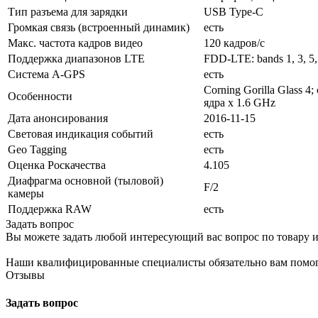
Тип разъема для зарядки
USB Type-C
Громкая связь (встроенный динамик)
есть
Макс. частота кадров видео
120 кадров/с
Поддержка диапазонов LTE
FDD-LTE: bands 1, 3, 5,
Cистема A-GPS
есть
Corning Gorilla Glass 
Особенности
ядра x 1.6 GHz
Дата анонсирования
2016-11-15
Световая индикация событий
есть
Geo Tagging
есть
Оценка Роскачества
4.105
Диафрагма основной (тыловой)
F/2
камеры
Поддержка RAW
есть
Задать вопрос
Вы можете задать любой интересующий вас вопрос по товару и
Наши квалифицированные специалисты обязательно вам помог
Отзывы
Задать вопрос