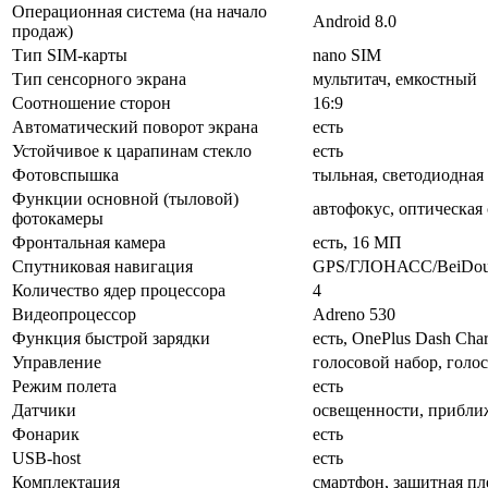
Операционная система (на начало
Android 8.0
продаж)
Тип SIM-карты
nano SIM
Тип сенсорного экрана
мультитач, емкостный
Соотношение сторон
16:9
Автоматический поворот экрана
есть
Устойчивое к царапинам стекло
есть
Фотовспышка
тыльная, светодиодная
Функции основной (тыловой)
автофокус, оптическая
фотокамеры
Фронтальная камера
есть, 16 МП
Спутниковая навигация
GPS/ГЛОНАСС/BeiDo
Количество ядер процессора
4
Видеопроцессор
Adreno 530
Функция быстрой зарядки
есть, OnePlus Dash Cha
Управление
голосовой набор, голо
Режим полета
есть
Датчики
освещенности, приближ
Фонарик
есть
USB-host
есть
Комплектация
смартфон, защитная пле