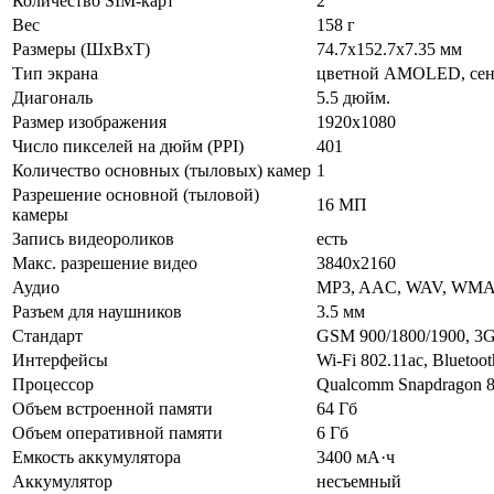
Количество SIM-карт
2
Вес
158 г
Размеры (ШxВxТ)
74.7x152.7x7.35 мм
Тип экрана
цветной AMOLED, се
Диагональ
5.5 дюйм.
Размер изображения
1920x1080
Число пикселей на дюйм (PPI)
401
Количество основных (тыловых) камер
1
Разрешение основной (тыловой)
16 МП
камеры
Запись видеороликов
есть
Макс. разрешение видео
3840x2160
Аудио
MP3, AAC, WAV, WM
Разъем для наушников
3.5 мм
Стандарт
GSM 900/1800/1900, 3G
Интерфейсы
Wi-Fi 802.11ac, Bluetoo
Процессор
Qualcomm Snapdragon 
Объем встроенной памяти
64 Гб
Объем оперативной памяти
6 Гб
Емкость аккумулятора
3400 мА·ч
Аккумулятор
несъемный