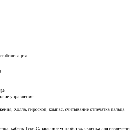
 стабилизация
u
rge
совое управление
ения, Холла, гироскоп, компас, считывание отпечатка пальца
нка, кабель Type-C, зарядное устройство, скрепка для извлечен