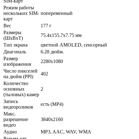
SIM-карт
Режим работы
нескольких SIM-
попеременный
карт
Вес
177 г
Размеры
75.4x155.7x7.75 мм
(ШxВxТ)
Тип экрана
цветной AMOLED, сенсорный
Диагональ
6.28 дюйм.
Размер
2280x1080
изображения
Число пикселей
402
на дюйм (PPI)
Количество
основных
2
(тыловых) камер
Запись
есть (MP4)
видеороликов
Макс.
разрешение
3840x2160
видео
Аудио
MP3, AAC, WAV, WMA
Разъем для