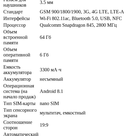
3.5 мм
наушников
Стандарт
GSM 900/1800/1900, 3G, 4G LTE, LTE-A
Интерфейсы
Wi-Fi 802.11ac, Bluetooth 5.0, USB, NFC
Процессор
Qualcomm Snapdragon 845, 2800 МГц
Объем
встроенной
64 Гб
памяти
Объем
оперативной
6 Гб
памяти
Емкость
3300 мА·ч
аккумулятора
Аккумулятор
несъемный
Операционная
система (на
Android 8.1
начало продаж)
Тип SIM-карты
nano SIM
Тип сенсорного
мультитач, емкостный
экрана
Соотношение
19:9
сторон
Автоматический