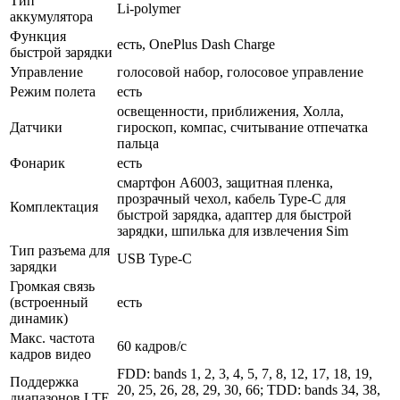
Тип
Li-polymer
аккумулятора
Функция
есть, OnePlus Dash Charge
быстрой зарядки
Управление
голосовой набор, голосовое управление
Режим полета
есть
освещенности, приближения, Холла,
Датчики
гироскоп, компас, считывание отпечатка
пальца
Фонарик
есть
смартфон А6003, защитная пленка,
прозрачный чехол, кабель Type-C для
Комплектация
быстрой зарядка, адаптер для быстрой
зарядки, шпилька для извлечения Sim
Тип разъема для
USB Type-C
зарядки
Громкая связь
(встроенный
есть
динамик)
Макс. частота
60 кадров/с
кадров видео
FDD: bands 1, 2, 3, 4, 5, 7, 8, 12, 17, 18, 19,
Поддержка
20, 25, 26, 28, 29, 30, 66; TDD: bands 34, 38,
диапазонов LTE