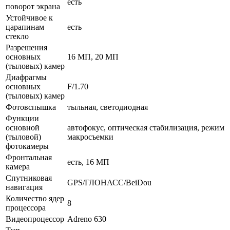
есть
поворот экрана
Устойчивое к
царапинам
есть
стекло
Разрешения
основных
16 МП, 20 МП
(тыловых) камер
Диафрагмы
основных
F/1.70
(тыловых) камер
Фотовспышка
тыльная, светодиодная
Функции
основной
автофокус, оптическая стабилизация, режим
(тыловой)
макросъемки
фотокамеры
Фронтальная
есть, 16 МП
камера
Спутниковая
GPS/ГЛОНАСС/BeiDou
навигация
Количество ядер
8
процессора
Видеопроцессор
Adreno 630