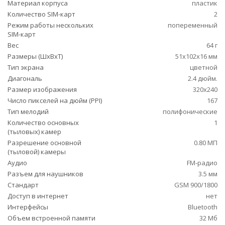
Материал корпуса
пластик
Количество SIM-карт
2
Режим работы нескольких
попеременный
SIM-карт
Вес
64 г
Размеры (ШxВxТ)
51x102x16 мм
Тип экрана
цветной
Диагональ
2.4 дюйм.
Размер изображения
320x240
Число пикселей на дюйм (PPI)
167
Тип мелодий
полифонические
Количество основных
1
(тыловых) камер
Разрешение основной
0.80 МП
(тыловой) камеры
Аудио
FM-радио
Разъем для наушников
3.5 мм
Стандарт
GSM 900/1800
Доступ в интернет
нет
Интерфейсы
Bluetooth
Объем встроенной памяти
32 Мб