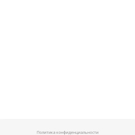
Смартфон Honor 10 6/128GB
17 990
руб.
Политика конфиденциальности