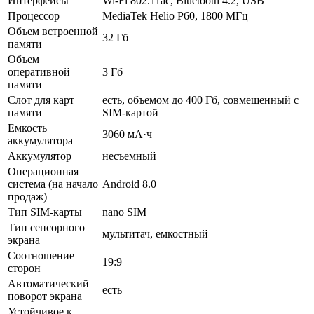
Интерфейсы
Wi-Fi 802.11ac, Bluetooth 4.2, USB
Процессор
MediaTek Helio P60, 1800 МГц
Объем встроенной
32 Гб
памяти
Объем
оперативной
3 Гб
памяти
Слот для карт
есть, объемом до 400 Гб, совмещенный с
памяти
SIM-картой
Емкость
3060 мА·ч
аккумулятора
Аккумулятор
несъемный
Операционная
система (на начало
Android 8.0
продаж)
Тип SIM-карты
nano SIM
Тип сенсорного
мультитач, емкостный
экрана
Соотношение
19:9
сторон
Автоматический
есть
поворот экрана
Устойчивое к