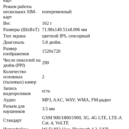
карт
Режим работы
нескольких SIM-
попеременный
карт
Вес
162 г
Размеры (ШxВxТ)
71.98x149.51x8.096 мм
Тип экрана
цветной IPS, сенсорный
Диагональ
5.8 дюйм.
Размер
1520x720
изображения
Число пикселей на
290
дюйм (PPI)
Количество
основных
2
(тыловых) камер
Запись
есть
видеороликов
Аудио
MP3, AAC, WAV, WMA, FM-радио
Разъем для
3.5 мм
наушников
GSM 900/1800/1900, 3G, 4G LTE, LTE-A
Стандарт
Cat. 4, VoLTE