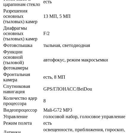
есть
царапинам стекло
Разрешения
основных
13 МП, 5 МП
(тыловых) камер
Диафрагмы
основных
F/2
(тыловых) камер
Фотовспышка
тыльная, светодиодная
Функции
основной
автофокус, режим макросъемки
(тыловой)
фотокамеры
Фронтальная
есть, 8 МП
камера
Спутниковая
GPS/ГЛОНАСС/BeiDou
навигация
Количество ядер
8
процессора
Видеопроцессор
Mali-G72 MP3
Управление
голосовой набор, голосовое управление
Режим полета
есть
освещенности, приближения, гироскоп,
Датчики