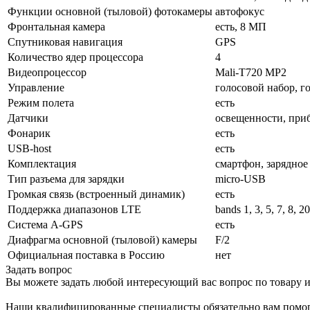
Функции основной (тыловой) фотокамеры
автофокус
Фронтальная камера
есть, 8 МП
Спутниковая навигация
GPS
Количество ядер процессора
4
Видеопроцессор
Mali-T720 MP2
Управление
голосовой набор, г
Режим полета
есть
Датчики
освещенности, приб
Фонарик
есть
USB-host
есть
Комплектация
смартфон, зарядное
Тип разъема для зарядки
micro-USB
Громкая связь (встроенный динамик)
есть
Поддержка диапазонов LTE
bands 1, 3, 5, 7, 8, 2
Cистема A-GPS
есть
Диафрагма основной (тыловой) камеры
F/2
Официальная поставка в Россию
нет
Задать вопрос
Вы можете задать любой интересующий вас вопрос по товару и
Наши квалифицированные специалисты обязательно вам помог