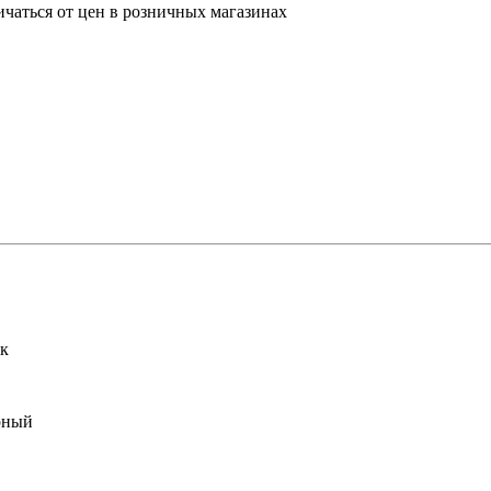
ичаться от цен в розничных магазинах
к
рный