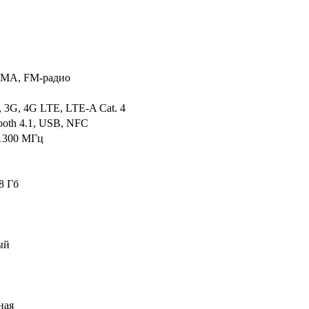
MA, FM-радио
 3G, 4G LTE, LTE-A Cat. 4
tooth 4.1, USB, NFC
1300 МГц
8 Гб
ый
ная