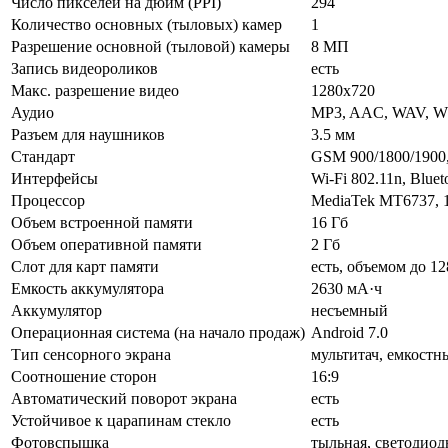
Число пикселей на дюйм (PPI)
294
Количество основных (тыловых) камер
1
Разрешение основной (тыловой) камеры
8 МП
Запись видеороликов
есть
Макс. разрешение видео
1280x720
Аудио
MP3, AAC, WAV, W
Разъем для наушников
3.5 мм
Стандарт
GSM 900/1800/1900,
Интерфейсы
Wi-Fi 802.11n, Blue
Процессор
MediaTek MT6737, 
Объем встроенной памяти
16 Гб
Объем оперативной памяти
2 Гб
Слот для карт памяти
есть, объемом до 12
Емкость аккумулятора
2630 мА·ч
Аккумулятор
несъемный
Операционная система (на начало продаж)
Android 7.0
Тип сенсорного экрана
мультитач, емкостн
Соотношение сторон
16:9
Автоматический поворот экрана
есть
Устойчивое к царапинам стекло
есть
Фотовспышка
тыльная, светодиод