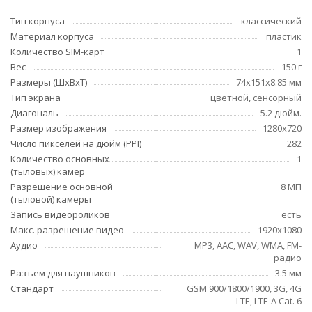
Тип корпуса
классический
Материал корпуса
пластик
Количество SIM-карт
1
Вес
150 г
Размеры (ШxВxТ)
74x151x8.85 мм
Тип экрана
цветной, сенсорный
Диагональ
5.2 дюйм.
Размер изображения
1280x720
Число пикселей на дюйм (PPI)
282
Количество основных
1
(тыловых) камер
Разрешение основной
8 МП
(тыловой) камеры
Запись видеороликов
есть
Макс. разрешение видео
1920x1080
Аудио
MP3, AAC, WAV, WMA, FM-
радио
Разъем для наушников
3.5 мм
Стандарт
GSM 900/1800/1900, 3G, 4G
LTE, LTE-A Cat. 6