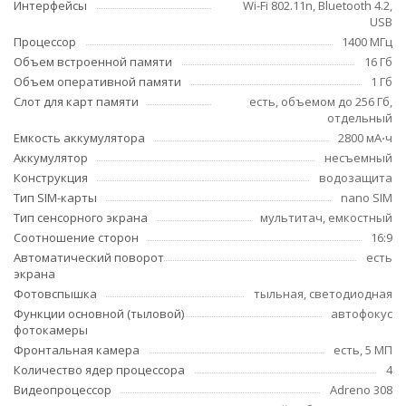
Интерфейсы
Wi-Fi 802.11n, Bluetooth 4.2,
USB
Процессор
1400 МГц
Объем встроенной памяти
16 Гб
Объем оперативной памяти
1 Гб
Слот для карт памяти
есть, объемом до 256 Гб,
отдельный
Емкость аккумулятора
2800 мА⋅ч
Аккумулятор
несъемный
Конструкция
водозащита
Тип SIM-карты
nano SIM
Тип сенсорного экрана
мультитач, емкостный
Соотношение сторон
16:9
Автоматический поворот
есть
экрана
Фотовспышка
тыльная, светодиодная
Функции основной (тыловой)
автофокус
фотокамеры
Фронтальная камера
есть, 5 МП
Количество ядер процессора
4
Видеопроцессор
Adreno 308