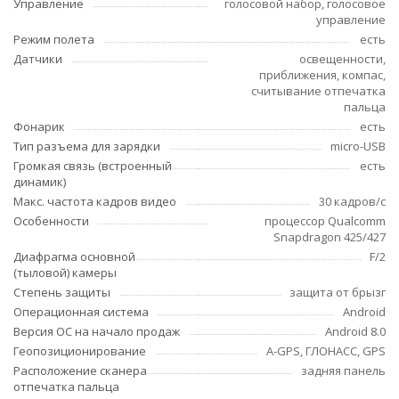
Управление
голосовой набор, голосовое
управление
Режим полета
есть
Датчики
освещенности,
приближения, компас,
считывание отпечатка
пальца
Фонарик
есть
Тип разъема для зарядки
micro-USB
Громкая связь (встроенный
есть
динамик)
Макс. частота кадров видео
30 кадров/с
Особенности
процессор Qualcomm
Snapdragon 425/427
Диафрагма основной
F/2
(тыловой) камеры
Степень защиты
защита от брызг
Операционная система
Android
Версия ОС на начало продаж
Android 8.0
Геопозиционирование
A-GPS, ГЛОНАСС, GPS
Расположение сканера
задняя панель
отпечатка пальца