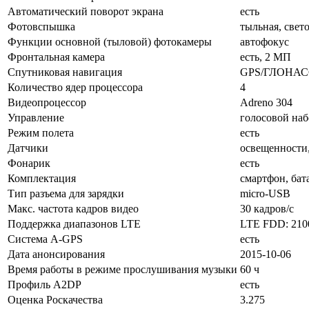
Автоматический поворот экрана
есть
Фотовспышка
тыльная, свет
Функции основной (тыловой) фотокамеры
автофокус
Фронтальная камера
есть, 2 МП
Спутниковая навигация
GPS/ГЛОНАС
Количество ядер процессора
4
Видеопроцессор
Adreno 304
Управление
голосовой наб
Режим полета
есть
Датчики
освещенности
Фонарик
есть
Комплектация
смартфон, бат
Тип разъема для зарядки
micro-USB
Макс. частота кадров видео
30 кадров/с
Поддержка диапазонов LTE
LTE FDD: 2100
Cистема A-GPS
есть
Дата анонсирования
2015-10-06
Время работы в режиме прослушивания музыки
60 ч
Профиль A2DP
есть
Оценка Роскачества
3.275