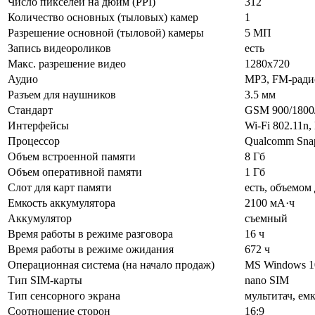
Число пикселей на дюйм (PPI)
312
Количество основных (тыловых) камер
1
Разрешение основной (тыловой) камеры
5 МП
Запись видеороликов
есть
Макс. разрешение видео
1280x720
Аудио
MP3, FM-ради
Разъем для наушников
3.5 мм
Стандарт
GSM 900/1800
Интерфейсы
Wi-Fi 802.11n,
Процессор
Qualcomm Sna
Объем встроенной памяти
8 Гб
Объем оперативной памяти
1 Гб
Слот для карт памяти
есть, объемом 
Емкость аккумулятора
2100 мА·ч
Аккумулятор
съемный
Время работы в режиме разговора
16 ч
Время работы в режиме ожидания
672 ч
Операционная система (на начало продаж)
MS Windows 1
Тип SIM-карты
nano SIM
Тип сенсорного экрана
мультитач, ем
Соотношение сторон
16:9