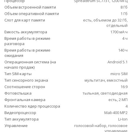
Процессор
Spreadtrum SC7731, 1200 МГц
Объем встроенной памяти
8 Гб
Объем оперативной памяти
1 Гб
Слот для карт памяти
есть, объемом до 32 Гб,
отдельный
Емкость аккумулятора
1700 мА·ч
Время работы в режиме
4 ч
разговора
Время работы в режиме
140 ч
ожидания
Операционная система (на
Android 5.1
начало продаж)
Тип SIM-карты
micro SIM
Тип сенсорного экрана
мультитач, емкостный
Соотношение сторон
16:9
Фотовспышка
тыльная, светодиодная
Фронтальная камера
есть, 2 МП
Количество ядер процессора
4
Видеопроцессор
Mali-400 MP2
Тип аккумулятора
Li-Ion
Управление
голосовой набор, голосовое
управление