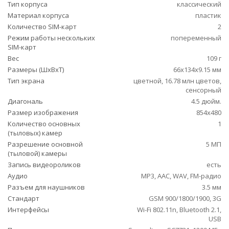
Тип корпуса
классический
Материал корпуса
пластик
Количество SIM-карт
2
Режим работы нескольких
попеременный
SIM-карт
Вес
109 г
Размеры (ШxВxТ)
66x134x9.15 мм
Тип экрана
цветной, 16.78 млн цветов,
сенсорный
Диагональ
4.5 дюйм.
Размер изображения
854x480
Количество основных
1
(тыловых) камер
Разрешение основной
5 МП
(тыловой) камеры
Запись видеороликов
есть
Аудио
MP3, AAC, WAV, FM-радио
Разъем для наушников
3.5 мм
Стандарт
GSM 900/1800/1900, 3G
Интерфейсы
Wi-Fi 802.11n, Bluetooth 2.1,
USB