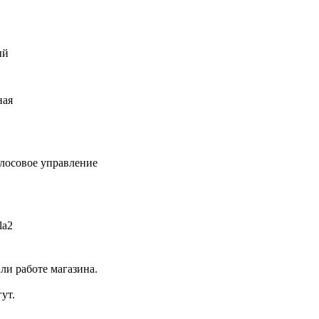
ый
ная
олосовое управление
la2
ли работе магазина.
ут.