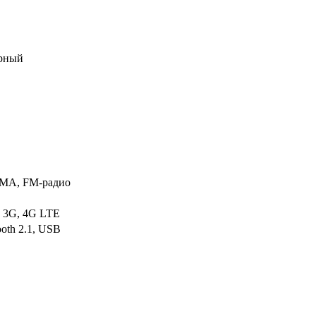
орный
MA, FM-радио
, 3G, 4G LTE
ooth 2.1, USB