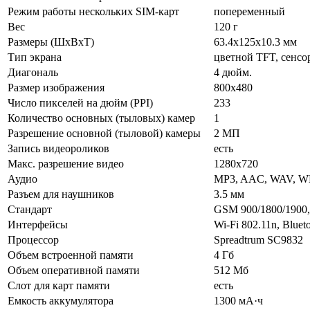
Режим работы нескольких SIM-карт
попеременный
Вес
120 г
Размеры (ШxВxТ)
63.4x125x10.3 мм
Тип экрана
цветной TFT, сенс
Диагональ
4 дюйм.
Размер изображения
800x480
Число пикселей на дюйм (PPI)
233
Количество основных (тыловых) камер
1
Разрешение основной (тыловой) камеры
2 МП
Запись видеороликов
есть
Макс. разрешение видео
1280x720
Аудио
MP3, AAC, WAV, W
Разъем для наушников
3.5 мм
Стандарт
GSM 900/1800/1900
Интерфейсы
Wi-Fi 802.11n, Bluet
Процессор
Spreadtrum SC9832
Объем встроенной памяти
4 Гб
Объем оперативной памяти
512 Мб
Слот для карт памяти
есть
Емкость аккумулятора
1300 мА·ч