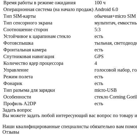
Время работы в режиме ожидания
100 ч
Операционная система (на начало продаж)
Android 6.0
Тип SIM-карты
обычная+micro SIM
Тип сенсорного экрана
мультитач, емкостн
Соотношение сторон
5:3
Устойчивое к царапинам стекло
есть
Фотовспышка
тыльная, светодиод
Фронтальная камера
есть
Спутниковая навигация
GPS
Количество ядер процессора
4
Управление
голосовой набор, г
Режим полета
есть
Фонарик
есть
Тип разъема для зарядки
micro-USB
Особенности
стекло Corning Goril
Профиль A2DP
есть
Задать вопрос
Вы можете задать любой интересующий вас вопрос по товару и
Наши квалифицированные специалисты обязательно вам помог
Отзывы