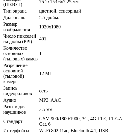
75.2x153.6x7.25 мм
(ШxВxТ)
Тип экрана
цветной, сенсорный
Диагональ
5.5 дюйм.
Размер
1920x1080
изображения
Число пикселей
401
на дюйм (PPI)
Количество
основных
1
(тыловых) камер
Разрешение
основной
12 МП
(тыловой)
камеры
Запись
есть
видеороликов
Аудио
MP3, AAC
Разъем для
3.5 мм
наушников
GSM 900/1800/1900, 3G, 4G LTE, LTE-A
Стандарт
Cat. 6
Интерфейсы
Wi-Fi 802.11ac, Bluetooth 4.1, USB